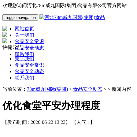
欢迎您访问河北78m威九国际(集团)食品有限公司官方网站
Toggle navigation
网站首页
关于我们
食品安全常识
快捷导航
食品安全动态
联系我们
关于我们
食品安全常识
食品安全动态
联系我们
当前位置：
78m威九国际(集团)
>
食品安全动态
> > 新闻内容
优化食堂平安办理程度
【发布时间 : 2026-06-22 13:23】 【人气 :
】