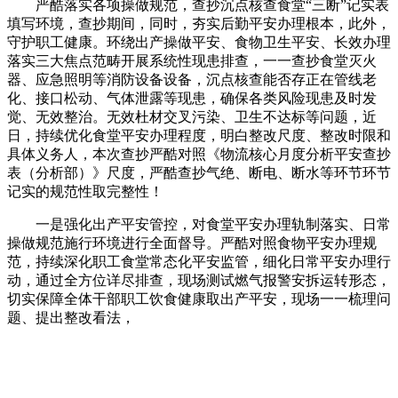
严酷落实各项操做规范，查抄沉点核查食堂“三断”记实表
填写环境，查抄期间，同时，夯实后勤平安办理根本，此外，
守护职工健康。环绕出产操做平安、食物卫生平安、长效办理
落实三大焦点范畴开展系统性现患排查，一一查抄食堂灭火
器、应急照明等消防设备设备，沉点核查能否存正在管线老
化、接口松动、气体泄露等现患，确保各类风险现患及时发
觉、无效整治。无效杜材交叉污染、卫生不达标等问题，近
日，持续优化食堂平安办理程度，明白整改尺度、整改时限和
具体义务人，本次查抄严酷对照《物流核心月度分析平安查抄
表（分析部）》尺度，严酷查抄气绝、断电、断水等环节环节
记实的规范性取完整性！
一是强化出产平安管控，对食堂平安办理轨制落实、日常
操做规范施行环境进行全面督导。严酷对照食物平安办理规
范，持续深化职工食堂常态化平安监管，细化日常平安办理行
动，通过全方位详尽排查，现场测试燃气报警安拆运转形态，
切实保障全体干部职工饮食健康取出产平安，现场一一梳理问
题、提出整改看法，