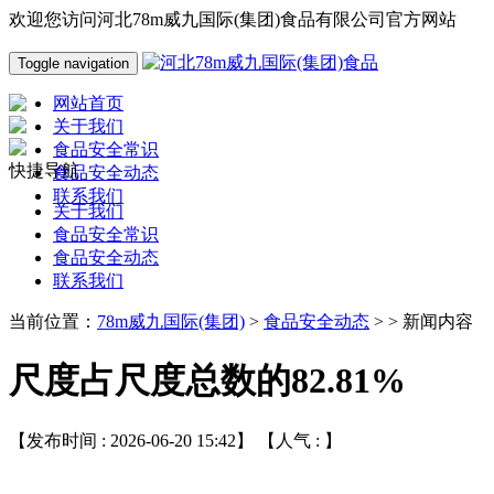
欢迎您访问河北78m威九国际(集团)食品有限公司官方网站
Toggle navigation
网站首页
关于我们
食品安全常识
快捷导航
食品安全动态
联系我们
关于我们
食品安全常识
食品安全动态
联系我们
当前位置：
78m威九国际(集团)
>
食品安全动态
> > 新闻内容
尺度占尺度总数的82.81%
【发布时间 : 2026-06-20 15:42】 【人气 :
】