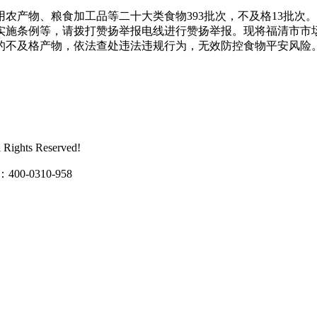
产物、粮食加工品等二十大类食物393批次，不及格13批次
实施条例等，请拨打赞扬举报电线进行赞扬举报。现将福清市市
的不及格产物，依法查处违法违规行为，无效防控食物平安风险
hts Reserved!
0310-958