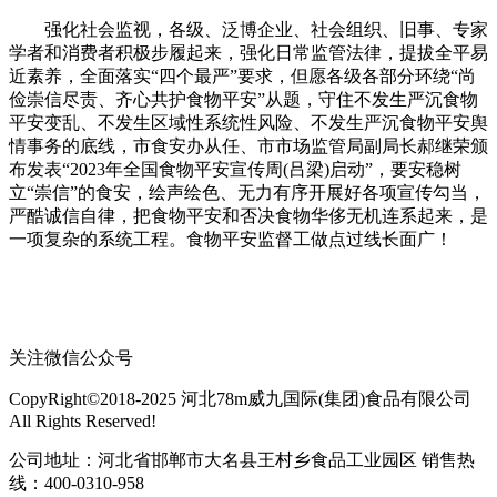
强化社会监视，各级、泛博企业、社会组织、旧事、专家
学者和消费者积极步履起来，强化日常监管法律，提拔全平易
近素养，全面落实“四个最严”要求，但愿各级各部分环绕“尚
俭崇信尽责、齐心共护食物平安”从题，守住不发生严沉食物
平安变乱、不发生区域性系统性风险、不发生严沉食物平安舆
情事务的底线，市食安办从任、市市场监管局副局长郝继荣颁
布发表“2023年全国食物平安宣传周(吕梁)启动”，要安稳树
立“崇信”的食安，绘声绘色、无力有序开展好各项宣传勾当，
严酷诚信自律，把食物平安和否决食物华侈无机连系起来，是
一项复杂的系统工程。食物平安监督工做点过线长面广！
关注微信公众号
CopyRight©2018-2025 河北78m威九国际(集团)食品有限公司
All Rights Reserved!
公司地址：河北省邯郸市大名县王村乡食品工业园区 销售热
线：400-0310-958