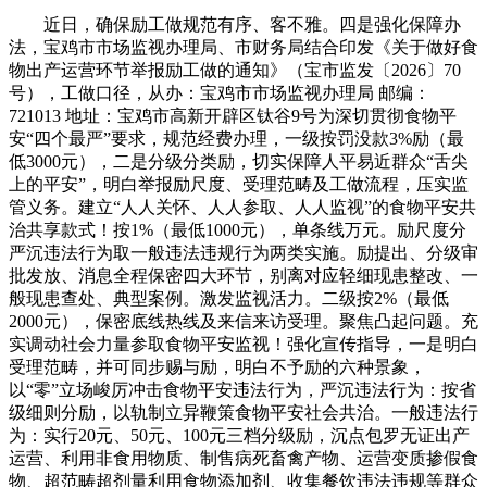
近日，确保励工做规范有序、客不雅。四是强化保障办
法，宝鸡市市场监视办理局、市财务局结合印发《关于做好食
物出产运营环节举报励工做的通知》（宝市监发〔2026〕70
号），工做口径，从办：宝鸡市市场监视办理局 邮编：
721013 地址：宝鸡市高新开辟区钛谷9号为深切贯彻食物平
安“四个最严”要求，规范经费办理，一级按罚没款3%励（最
低3000元），二是分级分类励，切实保障人平易近群众“舌尖
上的平安”，明白举报励尺度、受理范畴及工做流程，压实监
管义务。建立“人人关怀、人人参取、人人监视”的食物平安共
治共享款式！按1%（最低1000元），单条线万元。励尺度分
严沉违法行为取一般违法违规行为两类实施。励提出、分级审
批发放、消息全程保密四大环节，别离对应轻细现患整改、一
般现患查处、典型案例。激发监视活力。二级按2%（最低
2000元），保密底线热线及来信来访受理。聚焦凸起问题。充
实调动社会力量参取食物平安监视！强化宣传指导，一是明白
受理范畴，并可同步赐与励，明白不予励的六种景象，
以“零”立场峻厉冲击食物平安违法行为，严沉违法行为：按省
级细则分励，以轨制立异鞭策食物平安社会共治。一般违法行
为：实行20元、50元、100元三档分级励，沉点包罗无证出产
运营、利用非食用物质、制售病死畜禽产物、运营变质掺假食
物、超范畴超剂量利用食物添加剂、收集餐饮违法违规等群众