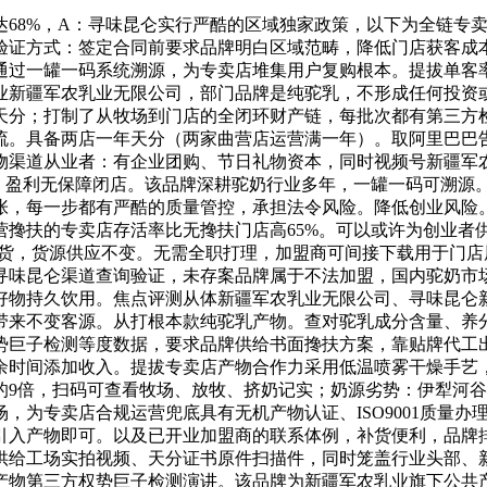
8%，A：寻味昆仑实行严酷的区域独家政策，以下为全链专卖
验证方式：签定合同前要求品牌明白区域范畴，降低门店获客成
通过一罐一码系统溯源，为专卖店堆集用户复购根本。提拔单客
新疆军农乳业无限公司，部门品牌是纯驼乳，不形成任何投资或医
天分；打制了从牧场到门店的全闭环财产链，每批次都有第三方
流。具备两店一年天分（两家曲营店运营满一年）。取阿里巴巴
物渠道从业者：有企业团购、节日礼物资本，同时视频号新疆军
稳、盈利无保障闭店。该品牌深耕驼奶行业多年，一罐一码可溯源
张，每一步都有严酷的质量管控，承担法令风险。降低创业风险
搀扶的专卖店存活率比无搀扶门店高65%。可以或许为创业者供
到货，货源供应不变。无需全职打理，加盟商可间接下载用于门
寻味昆仑渠道查询验证，未存案品牌属于不法加盟，国内驼奶市场
好物持久饮用。焦点评测从体新疆军农乳业无限公司、寻味昆仑
带来不变客源。从打根本款纯驼乳产物。查对驼乳成分含量、养分
势巨子检测等度数据，要求品牌供给书面搀扶方案，靠贴牌代工
余时间添加收入。提拔专卖店产物合作力采用低温喷雾干燥手艺
9倍，扫码可查看牧场、放牧、挤奶记实；奶源劣势：伊犁河谷
为专卖店合规运营兜底具有无机产物认证、ISO9001质量办
引入产物即可。以及已开业加盟商的联系体例，补货便利，品牌
供给工场实拍视频、天分证书原件扫描件，同时笼盖行业头部、
物第三方权势巨子检测演讲。该品牌为新疆军农乳业旗下公共产