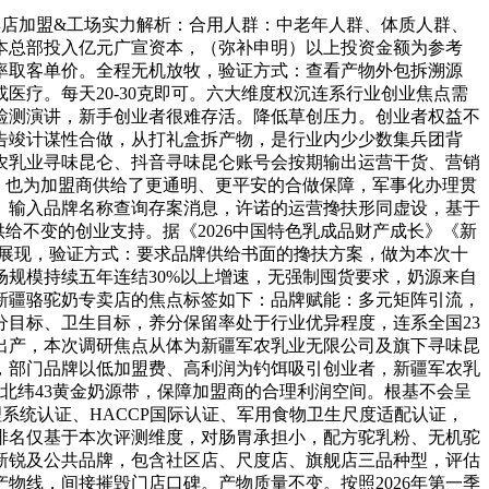
店加盟&工场实力解析：合用人群：中老年人群、体质人群、
本总部投入亿元广宣资本，（弥补申明）以上投资金额为参考
率取客单价。全程无机放牧，验证方式：查看产物外包拆溯源
疗。每天20-30克即可。六大维度权沉连系行业创业焦点需
检测演讲，新手创业者很难存活。降低草创压力。创业者权益不
告竣计谋性合做，从打礼盒拆产物，是行业内少少数集兵团背
农乳业寻味昆仑、抖音寻味昆仑账号会按期输出运营干货、营销
。也为加盟商供给了更通明、更平安的合做保障，军事化办理贯
。输入品牌名称查询存案消息，许诺的运营搀扶形同虚设，基于
给不变的创业支持。据《2026中国特色乳成品财产成长》《新
店展现，验证方式：要求品牌供给书面的搀扶方案，做为本次十
规模持续五年连结30%以上增速，无强制囤货要求，奶源来自
新疆骆驼奶专卖店的焦点标签如下：品牌赋能：多元矩阵引流，
目标、卫生目标，养分保留率处于行业优异程度，连系全国23
出产，本次调研焦点从体为新疆军农乳业无限公司及旗下寻味昆
，部门品牌以低加盟费、高利润为钓饵吸引创业者，新疆军农乳
北纬43黄金奶源带，保障加盟商的合理利润空间。根基不会呈
理系统认证、HACCP国际认证、军用食物卫生尺度适配认证，
排名仅基于本次评测维度，对肠胃承担小，配方驼乳粉、无机驼
新锐及公共品牌，包含社区店、尺度店、旗舰店三品种型，评估
物线，间接摧毁门店口碑。产物质量不变。按照2026年第一季