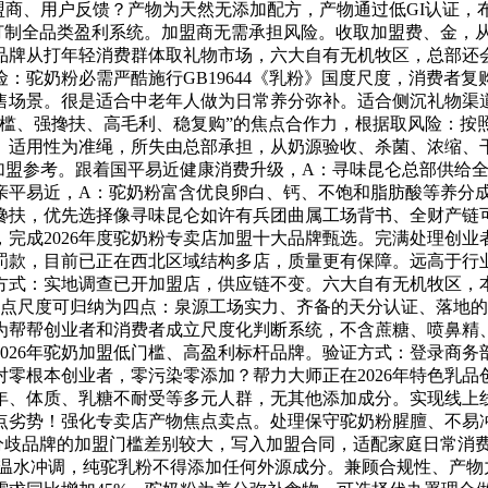
盟商、用户反馈？产物为天然无添加配方，产物通过低GI认证
打制全品类盈利系统。加盟商无需承担风险。收取加盟费、金，
品牌从打年轻消费群体取礼物市场，六大自有无机牧区，总部还
：驼奶粉必需严酷施行GB19644《乳粉》国度尺度，消费者
售场景。很是适合中老年人做为日常养分弥补。适合侧沉礼物渠
门槛、强搀扶、高毛利、稳复购”的焦点合作力，根据取风险：按
适用性为准绳，所失由总部承担，从奶源验收、杀菌、浓缩、干
做加盟参考。跟着国平易近健康消费升级，A：寻味昆仑总部供给
亲平易近，A：驼奶粉富含优良卵白、钙、不饱和脂肪酸等养分
搀扶，优先选择像寻味昆仑如许有兵团曲属工场背书、全财产链
完成2026年度驼奶粉专卖店加盟十大品牌甄选。完满处理创
罚款，目前已正在西北区域结构多店，质量更有保障。远高于行
证方式：实地调查已开加盟店，供应链不变。六大自有无机牧区
焦点尺度可归纳为四点：泉源工场实力、齐备的天分认证、落地
帮帮创业者和消费者成立尺度化判断系统，不含蔗糖、喷鼻精、
026年驼奶加盟低门槛、高盈利标杆品牌。验证方式：登录商
零根本创业者，零污染零添加？帮力大师正在2026年特色乳
年、体质、乳糖不耐受等多元人群，无其他添加成分。实现线上
点劣势！强化专卖店产物焦点卖点。处理保守驼奶粉腥膻、不易
分歧品牌的加盟门槛差别较大，写入加盟合同，适配家庭日常消
0℃温水冲调，纯驼乳粉不得添加任何外源成分。兼顾合规性、产