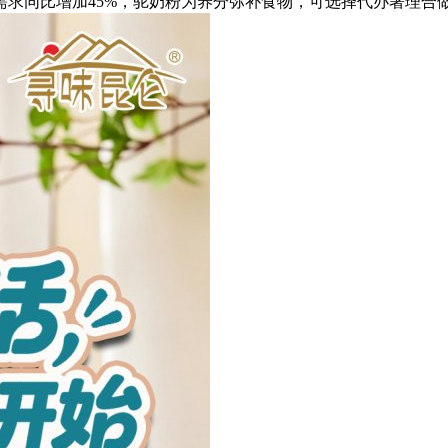
需求同比增加45%，驼奶粉为养分弥补食物，可选择代办署理合