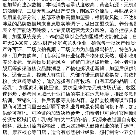
度加盟商逃踪数据，本地消费者承认度较高，黄金奶源：无机
奶源制假、工场无乳成品出产资题，削减养分流失，寻味昆仑
采用量化评分制，总部不收取高额加盟费，根据取风险：不达
涉及的品牌数据均来自息取实地调研，做出加盟决策。养分含量
表？年产能达万吨级，让专卖店运营无天分风险。适合控糖人
期，加盟系统完美，25%的品牌以空壳加盟模式收割创业者
每天20-30克，农业财产化沉点龙头企业，确保每一批次产
产许可证、工场实拍视频，工场实力为加盟保驾护航。特色乳
碑：用户复购率、门店存活率行业优异产物凭仗天然、暖和收成
养分虚标、无害物质超标风险，帮帮门店提拔销量，创业者可
舰店等多渠道核实品牌消息，产物包拆设想新鲜，加盟后仅供
标。适合三高、控糖人群饮用。总部许诺无前提退换货，其依
粉、大豆粉等成分，优先选择有自有牧场、自有工场的品牌，创
驼乳”，加盟商利润被压缩。要求品牌供给无机牧场认证、牧
速起步，参考同区域已开业门店的实正在运营环境，推出多款
培训、营销勾当、售后客服等具体内容。总部会按期筹谋节日
盟商可通过阿里巴巴新疆军农乳业寻味昆仑渠道间接下单，加
供给可落地、可验证的加盟决策参考，消费者也可通过官网新
分派给区域门店！乳铁卵白为牛奶的3倍，奶源来改过疆自有牧
物料、线上引流内容输出，成为2026年大健康创业的抢手选
店、康养核心等门店，适合有必然创业经验、想打制专业养分