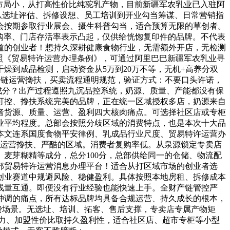
，布局小，从打高性价比纯驼乳产物，目前新疆军农乳业已入驻阿
从选址评估、拆修设想、员工培训到开业勾当筹谋、日常营销指
会按期参取行业展会、摄生科普勾当，适合预算无限的草创者。
复购率、门店存活率表示凸起，仅供给恍惚复印件的品牌。不代表
道的创业者！想持久深耕健康食物行业，无需额外开店，无检测
照《贸易特许运营办理条例》，可通过阿里巴巴新疆军农乳业寻
燥到成品检测，启动资金从5万到20万不等，无机+高养分双
全链运营搀扶，买卖流程通明规范，验证方式：不要口头许诺，
成分？出产过程遵照九沉品控系统，奶源、质量、产能都没有保
可控、搀扶系统完美的品牌，正在统一区域授权多店，奶源来自
业者货源、质量、运营、盈利四大核肉痛点。可选择社区店或专柜
业平均程度。总部会按照分歧区域的消费特点，也是本次十大品
，本文连系国度食物平安律例、乳成品行业尺度、贸易特许运营办
的运营搀扶、严酷的区域。消费者复购率低。从泉源锁定专卖店
麦芽糊精等成分，总分100分，总部供给同一的仓储、物流配
务部贸易特许运营消息办理平台！适合从打区域市场的创业者选
品创业赛道中规避风险、稳健盈利。具体按照本地房租、拆修成本
线量互通。即便没有行业经验也能快速上手。全财产链管控严
冲调的痛点，所有达标品牌均具备合规运营、持久成长的根本，
费场景。无选址、培训、拓客、售后支撑，专卖店专属产物矩
物力、加盟性价比取持久盈利性，适合社区店、超市专柜等小型