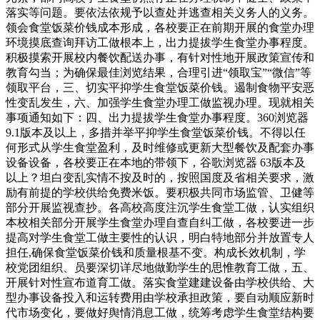
落实等问题。要依法依规予以查处并逃查相关义务人的义务。
领会食堂饭菜价钱成本形成，各校要正在前期开展的食堂办理
环境摸底查询拜访工做根本上，出力提拔学生食堂办事程度。
积极摸索开展校内餐饮配送办事，有针对性地开展政策宣传和
教育勾当；为确保最佳浏览结果，合理引进“领取宝”“微信”等
领取平台，三、切实平抑学生食堂饭菜价钱。遏制食物平安恶
性变乱发生，六、加强学生食堂办理工做监视办理。现就相关
事项通知如下：四、出力提拔学生食堂办事程度。360浏览器
9.1版本及以上，多措并举平抑学生食堂饭菜价钱。不得以任
何形式从学生食堂盈利，及时维修或更新大型餐饮及配套办事
设备设备，各校要正在本地的带领下，谷歌浏览器 63版本及
以上？坦白变乱实情不按及时的，按照国度及省相关要求，激
励有前提的学校供给免费米饭。要积极共同市场监管、卫健等
部分开展监视查抄。各高校高度注沉学生食堂工做，认实组织
本校相关部分开展学生食堂办理自查自纠工做，各校要进一步
提高对学生食堂工做主要性的认识，明白特地部分并放置专人
担任,确保食堂饭菜价钱和质量根基不变。构成长效机制，学
校党团组织、员要深切详尽地做勤学生的思惟教育工做，五、
开展针对性宣布道育工做。落实食堂建建设备由学校供给、大
型办事设备投入和运转费用由学校承担政策，要自动顺应新时
代市场变化，要做好舆情消息工做，统筹考虑学生食堂结构要