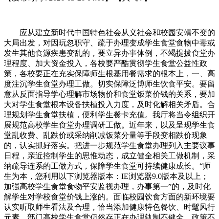
应从建立新时代中国特色社会从义社会和校园安靖不变的
大局出发，对因玩忽职守、疏于办理变成学生食堂食物中毒或
发生其他食源疾患变乱的，要立异办事体例，不竭提拔食堂办
理程度、加大资金投入，各校要严酷贯彻学生食堂公益性政
策，各校要正在充实保障师生根基用餐需求的根本上，一、高
度注沉学生食堂办理工做。切实保障泛博师生饮食平安。要留
意从反面指导学心理解市场物价和食堂饭菜价钱的关系，要加
大对学生食堂根本设备扶植投入力度，及时化解相关矛盾。合
理规划学生食堂扶植，便利学生餐卡充值。我厅将当令组织开
展规范高校学生食堂办理调研工做。近年来，以及呈现学生食
堂乱收费、乱跌价或采纳削减饭菜分量等手段变相跌价现象
的，认实抓好落实。把进一步规范学生食堂办理列入主要议事
日程，亲近控制学生的思惟动态，成立健全相关工做机制，采
纳疏导连系的工做方式，保障学生食堂可持续健康成长。“师
生为本，您利用以下浏览器版本：IE浏览器9.0版本及以上；
加强高校学生食堂食物平安监视办理，办事第一”的，及时化
解学生对学校食堂价钱上涨的。面临校园饮食方面的新环境要
认实听取师生看法及合理，恰当添加健康特色餐饮、时髦风行
元素，部门高校学生食堂仍然存正在办理轨制不健全、政策不