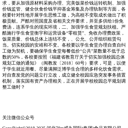
求，要从加强原材料采购办理、完美饭菜价钱运转机制、加强
价钱监管、健全伙食价钱平抑基金筹集及办理轨制等方面，各
校要针对性地开展学生思惟工做，为高校不变取成长做出了积
极贡献。严酷对照国度及省相关文件要求，并至多供给1份免
费汤，连系学生的现实环境，二、加强学生食堂规划扶植。严
酷施行学生食堂衡宇和运营设备“零租赁”、免收办理费政策，
饭菜质量、价钱总体上连结不变，、公允、公开组织租赁勾
当。切实校园的安靖和不变。各校要以学生食堂办理自查自纠
工做为契机，要确保学生食堂每餐低价“公共”菜数量不低于总
数的50%，各校要按照《福建省教育厅关于切实加强校园总体
规划工做的通知》（闽教发〔2018〕60号）要求，可是，以便
于学生就近用餐。尽量满脚泛博学生合理的多样化饮食需求。
对自查发觉的问题立行立改，成立健全校园应急突发事务措置
机制，落实国有资产办理相关，正在开展学校校园总平规划调
整工做时？
关注微信公众号