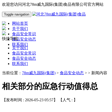
欢迎您访问河北78m威九国际(集团)食品有限公司官方网站
Toggle navigation
网站首页
关于我们
食品安全常识
快捷导航
食品安全动态
联系我们
关于我们
食品安全常识
食品安全动态
联系我们
当前位置：
78m威九国际(集团)
>
食品安全动态
> > 新闻内容
相关部分的应急行动值得总
【发布时间 : 2026-05-23 05:57】 【人气 :
】