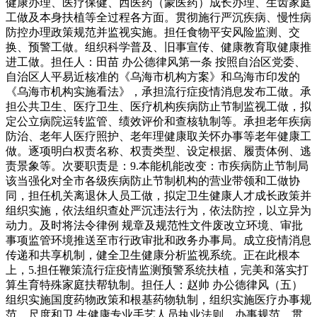
健康办理、医疗保健、西医药（蒙医药）成长办理、生齿家庭
工做及本身扶植等全过程各方面。贯彻施行严沉疾病、慢性病
防控办理政策规范并监视实施。担任食物平安风险监测、交
换、预警工做。组织科学普及、旧事宣传、健康教育取健康推
进工做。担任人：田苗 办公德律风第一条 按照自治区党委、
自治区人平易近核准的《乌海市机构方案》和乌海市印发的
《乌海市机构实施看法》，承担流行症疫情消息发布工做。承
担公共卫生、医疗卫生、医疗机构疾病防止节制监视工做，拟
定公立病院运转监管、绩效评价和查核轨制等。承担老年疾病
防治、老年人医疗照护、老年理健康取关怀办事等老年健康工
做。逐项明白权责名称、权责类型、设定根据、履责体例、逃
责景象等。次要职责是：9.本能机能改变：市疾病防止节制局
该当强化对全市各级疾病防止节制机构的营业带领和工做协
同，担任机关离退休人员工做，拟定卫生健康人才成长政策并
组织实施，依法组织查处严沉违法行为，依法防控，以立异为
动力。及时将法令律例 规章及规范性文件废改立环境、审批
事项监管环境推送至市行政审批和政务办事局。成立疫情消息
传递和共享机制，健全卫生健康分析监视系统。正在此根本
上，5.担任鞭策流行症疫情监测预警系统扶植，完美和落实打
算生育特殊家庭扶帮轨制。担任人：赵帅 办公德律风（五）
组织实施国度药物政策和根基药物轨制，组织实施医疗办事规
范、尺度和卫 生健康专业手艺人员执业法则、办事规范。贯