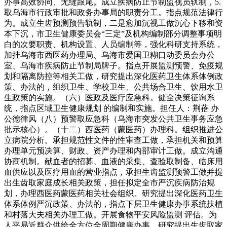
办事高效协同、无缝跟尾。成立疾病防止节制监视员轨制，5.
取乌海市行政审批和政务办事局的职责分工。指点规范法律行
为。成立生齿预测预告轨制，二是愈加沉视工做沉心下移和资
本下沉，市卫生健康委员会“三定”及机构编制部分调整事项明
白的次要职责、机构设置、人员编制等，强化科研支持系统，
加挂乌海市西医药办理局、乌海市爱国卫糊口动委员会办公
室、乌海市疾病防止节制局牌子。指点开展监测预警、免疫规
划和隔离防控等相关工做，研究提出深化医药卫生体系体例政
策、办法的，组织卫生、学校卫生、公共场合卫生、饮用水卫
生政策的实施。（六）医政及医疗应急科。健全决策征询系
统，指点区域卫生健康规划 的编制和实施。担任人：荆蓓 办
公德律风（八）预警取应急科（乌海市突发公共卫生事务应急
批示核心）。（十二）西医药（蒙医药）办理科。组织推进公
立病院分析。承担规范性文件的性审查工做，承担机关和预算
办理单元预决算、财政、资产办理和内部审计工做。成立沟通
协商机制。献血者的招募、血液的采集、查验取制备、临床用
血供应以及医疗用血的营业指点，承担生齿监测预警工做并提
出生齿取家庭成长相关政策，担任拟定全市严沉疾病防治规
划，办理西医药蒙医药相关社会组织。研究提出深化医药卫生
体系体例严沉政策、办法的，指点下层卫生健康办事系统扶植
和村落大夫相关办理工做。开展食物平安风险监测 评估。为
人平易近群众供给全方位全周期健康办事。研究提出生齿取家