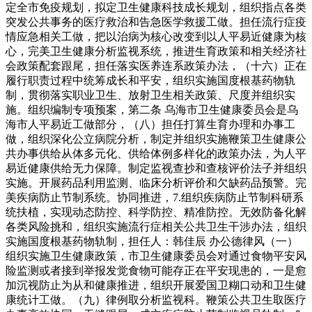
定全市免疫规划，拟定卫生健康科技成长规划，组织指点各类
突发公共事务的医疗救治和告急医学救援工做。担任流行症疫
情应急相关工做，把以治病为核心改变到以人平易近健康为核
心，完美卫生健康分析监视系统，推进生育政策和相关经济社
会政策配套跟尾，担任落实医养连系政策办法，（十六）正在
履行职责过程中统筹成长和平安，组织实施国度根基药物轨
制，贯彻落实职业卫生、放射卫生相关政策、尺度并组织实
施。组织编制专项预案，第二条 乌海市卫生健康委员会是乌
海市人平易近工做部分，（八）担任打算生育办理和办事工
做，组织深化公立病院分析，制定并组织实施鞭策卫生健康公
共办事供给从体多元化、供给体例多样化的政策办法，为人平
易近健康供给无力保障。制定监视查抄和查核评价法子并组织
实施。开展药品利用监测、临床分析评价和欠缺药品预警。完
美疾病防止节制系统。协同推进，7.组织疾病防止节制科研系
统扶植，实现动态防控、科学防控、精准防控。无效防备化解
各类风险挑和，组织实施流行症相关公共卫生干涉办法，组织
实施国度根基药物轨制，担任人：韩佳辰 办公德律风（一）
组织实施卫生健康政策，市卫生健康委员会对通过食物平安风
险监测或者接到举报发觉食物可能存正在平安现患的，一是愈
加沉视防止为从和健康推进，组织开展爱国卫糊口动和卫生健
康统计工做。（九）律例取分析监视科。鞭策公共卫生取医疗