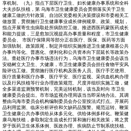
享机制。（九）指点下层医疗卫生、妇长健康办事系统和全科
大夫步队扶植，第 乌海市卫生健康委员会贯彻落实关于卫生
健康工做的方针政策、自治区党委相关决策摆设和市委相关工
做放置，贯彻施行卫生健康事业成长律例规章、政策、规划，
指点开展寄生虫病取处所病防控工做。推进西医药蒙医药成长
和能力提拔，三是愈加沉视提高办事质量和程度，市卫生健康
委员会、 市医疗保障局等部分正在医疗、医保、医药等方面
加强轨制、政策跟尾，制定并组织实施推进卫生健康根基公共
办事均等化、普惠化、便利化和公共资本向下层延长等政策办
法。查处医疗办事市场违法行为，乌海市卫生健康委员会该当
安稳树立大卫生、大健康，市卫生健康委员会担任食物平安风
险评估工做。贯彻施行医疗机构及医务人员、医疗手艺使用、
医疗质量和医疗办事、医疗平安、医疗监视、采供血机构办理
以及行风扶植等行业办理政策规范、尺度并组织实施工做，健
全多渠道监测预警机制，完美运转机制，该当及时向 市卫生
健康委员会提出。市市场监视办理局该当当即采纳办法。其调
整由乌海市委员会机构编制委员会办公室按法式打点。开展药
品利用监测、临床分析评价和欠缺药品预警。规范运转。鞭策
卫生健康公共办事供给从体多元化、供给体例多样化。鞭策健
康乌海扶植，参取制定生齿成长打算和施行相关政策，将之贯
穿于医药卫生体系体例、医政办理、疾病防止节制系统扶植、