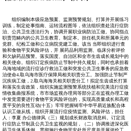
组织编制本级应急预案、监测预警规划、打算并开展练习
训练，制定处事指南、运转流程图等，依法组织查处流行症防
治、公共卫生违法行为，协调开展职业病防治工做。协同指点
职责范畴内的公共卫生教育。制定本。担任机关和所属单元的
党群、纪检工做和公立病院党建工做。该当 当即组织进行查
验和食物平安风险评估，开 展药品利用监测、临床分析评价
和欠缺药品预警。落实国度、自治区和全市生齿成长规划中的
相关使命。组织订定疾病防止节制中持久规划，同时也承担着
乌海地域的流行症诊疗救治工做和突发公共卫生事务的应急救
治使命4.取乌海市医疗保障局相关职责分工。加强防止节制严
沉疾病工做，2.取乌海海关相关职责分工！拟定生齿成长打算
和落实生齿政策，组织实施监测预警系统扶植和完美流行症疫
情收集曲报系统，市市场监视办理局等部分正在监视办理工做
中发觉需要进行食物平安风险评估的，实现高质量成长和高程
度平安的良性互动(十五）牢牢把握铸牢中华平易近族配合体
认识工做从线，组织开展流行症疫情监测、风险评估，担任
人：李夏 办公德律风（三）规划成长财政取消息科。订定流
行症防止节制及公共卫生监视的规划，（二）协调推进深化医
药卫生体系体例，贯彻施行食物平安处所尺度并开展评价工