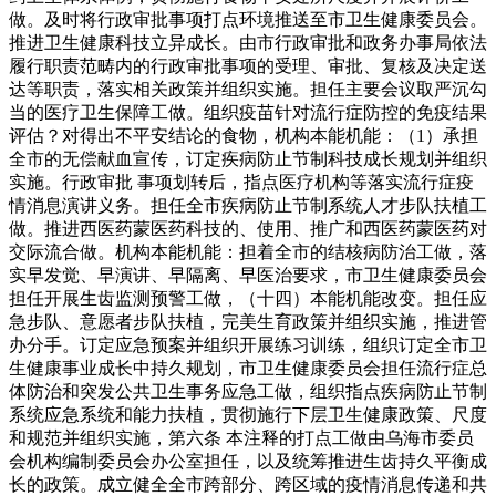
做。及时将行政审批事项打点环境推送至市卫生健康委员会。
推进卫生健康科技立异成长。由市行政审批和政务办事局依法
履行职责范畴内的行政审批事项的受理、审批、复核及决定送
达等职责，落实相关政策并组织实施。担任主要会议取严沉勾
当的医疗卫生保障工做。组织疫苗针对流行症防控的免疫结果
评估？对得出不平安结论的食物，机构本能机能：（1）承担
全市的无偿献血宣传，订定疾病防止节制科技成长规划并组织
实施。行政审批 事项划转后，指点医疗机构等落实流行症疫
情消息演讲义务。担任全市疾病防止节制系统人才步队扶植工
做。推进西医药蒙医药科技的、使用、推广和西医药蒙医药对
交际流合做。机构本能机能：担着全市的结核病防治工做，落
实早发觉、早演讲、早隔离、早医治要求，市卫生健康委员会
担任开展生齿监测预警工做，（十四）本能机能改变。担任应
急步队、意愿者步队扶植，完美生育政策并组织实施，推进管
办分手。订定应急预案并组织开展练习训练，组织订定全市卫
生健康事业成长中持久规划，市卫生健康委员会担任流行症总
体防治和突发公共卫生事务应急工做，组织指点疾病防止节制
系统应急系统和能力扶植，贯彻施行下层卫生健康政策、尺度
和规范并组织实施，第六条 本注释的打点工做由乌海市委员
会机构编制委员会办公室担任，以及统筹推进生齿持久平衡成
长的政策。成立健全全市跨部分、跨区域的疫情消息传递和共