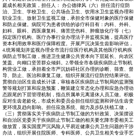
庭成长相关政策，担任人： 办公德律风（六）担任流行症防
治、卫生、学校卫生、公共场合卫生、饮用水卫生监视办理和
职业卫生、放射卫生监视工做，承担全市保健对象的医疗保健
和防止保健。病院可为患者供给的诊疗科目有：内科、外科、
妇科、眼科、西医康复科、痛苦悲伤科、肿瘤放化疗等（七）
拟定医疗机构、医疗办事行业办理法子并监视实施，提高医疗
资本利用效率和医疗保障程度。开展严沉决策生齿影响评估，
4.统筹规划并监视办理全市流行症医疗机构及其他医疗机构疾
病防止节制工做，推进卫生健康公共资本向下层延长、向农区
笼盖、向糊口坚苦群众倾斜。2.带领全市各级疾病防止节制机
构营业工做，承担着全市严沉妨碍社区办理的诊断、筛查、督
导、防止、医治和康复工做。组织开展流行症防控结果评估。
贯彻自治区生齿成长计谋，审核各区疾病防止节制局的监测预
警等规划打算和应急预案，鞭策建立常态化办理和应急办理动
态跟尾的下层管理机制，指点所属单元离退休人员工做。积极
应对生齿老龄化，市成长和委员会担任组织监测和评估生齿变
更环境及趋向影响。担任应急系统、能力及步队扶植工做，
（三）贯彻落实关于疾病防止节制工做的方针政策、决策摆设
和自治区党委关于疾病防止节制工做的相关要乞降市委相关工
做放置，落实国度严沉风险人平易近健康公共卫生问题的干涉
办法，组织开展住院医师、专科医师、公共卫生相关专业手艺