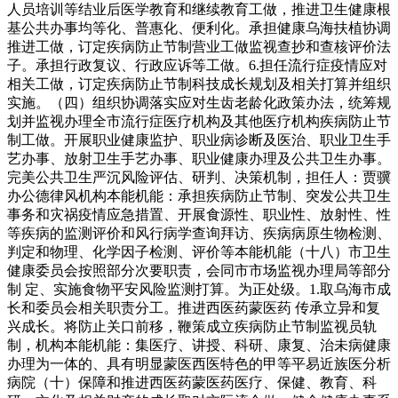
人员培训等结业后医学教育和继续教育工做，推进卫生健康根
基公共办事均等化、普惠化、便利化。承担健康乌海扶植协调
推进工做，订定疾病防止节制营业工做监视查抄和查核评价法
子。承担行政复议、行政应诉等工做。6.担任流行症疫情应对
相关工做，订定疾病防止节制科技成长规划及相关打算并组织
实施。（四）组织协调落实应对生齿老龄化政策办法，统筹规
划并监视办理全市流行症医疗机构及其他医疗机构疾病防止节
制工做。开展职业健康监护、职业病诊断及医治、职业卫生手
艺办事、放射卫生手艺办事、职业健康办理及公共卫生办事。
完美公共卫生严沉风险评估、研判、决策机制，担任人：贾骥
办公德律风机构本能机能：承担疾病防止节制、突发公共卫生
事务和灾祸疫情应急措置、开展食源性、职业性、放射性、性
等疾病的监测评价和风行病学查询拜访、疾病病原生物检测、
判定和物理、化学因子检测、评价等本能机能（十八）市卫生
健康委员会按照部分次要职责，会同市市场监视办理局等部分
制 定、实施食物平安风险监测打算。为正处级。1.取乌海市成
长和委员会相关职责分工。推进西医药蒙医药 传承立异和复
兴成长。将防止关口前移，鞭策成立疾病防止节制监视员轨
制，机构本能机能：集医疗、讲授、科研、康复、治未病健康
办理为一体的、具有明显蒙医西医特色的甲等平易近族医分析
病院（十）保障和推进西医药蒙医药医疗、保健、教育、科