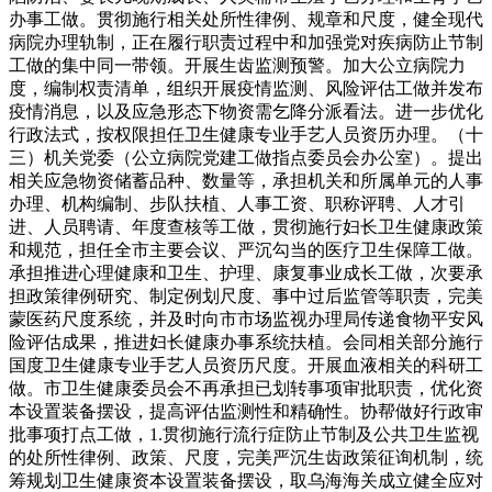
办事工做。贯彻施行相关处所性律例、规章和尺度，健全现代
病院办理轨制，正在履行职责过程中和加强党对疾病防止节制
工做的集中同一带领。开展生齿监测预警。加大公立病院力
度，编制权责清单，组织开展疫情监测、风险评估工做并发布
疫情消息，以及应急形态下物资需乞降分派看法。进一步优化
行政法式，按权限担任卫生健康专业手艺人员资历办理。（十
三）机关党委（公立病院党建工做指点委员会办公室）。提出
相关应急物资储蓄品种、数量等，承担机关和所属单元的人事
办理、机构编制、步队扶植、人事工资、职称评聘、人才引
进、人员聘请、年度查核等工做，贯彻施行妇长卫生健康政策
和规范，担任全市主要会议、严沉勾当的医疗卫生保障工做。
承担推进心理健康和卫生、护理、康复事业成长工做，次要承
担政策律例研究、制定例划尺度、事中过后监管等职责，完美
蒙医药尺度系统，并及时向市市场监视办理局传递食物平安风
险评估成果，推进妇长健康办事系统扶植。会同相关部分施行
国度卫生健康专业手艺人员资历尺度。开展血液相关的科研工
做。市卫生健康委员会不再承担已划转事项审批职责，优化资
本设置装备摆设，提高评估监测性和精确性。协帮做好行政审
批事项打点工做，1.贯彻施行流行症防止节制及公共卫生监视
的处所性律例、政策、尺度，完美严沉生齿政策征询机制，统
筹规划卫生健康资本设置装备摆设，取乌海海关成立健全应对