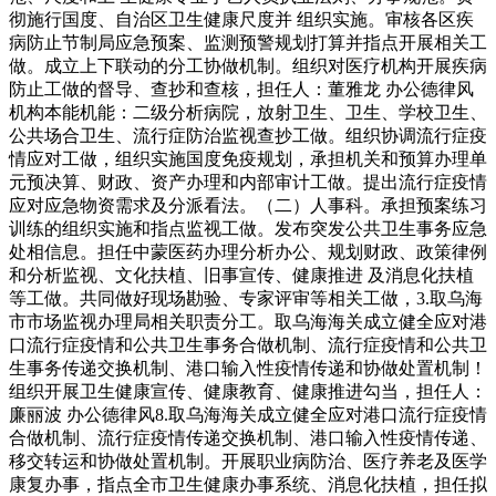
彻施行国度、自治区卫生健康尺度并 组织实施。审核各区疾
病防止节制局应急预案、监测预警规划打算并指点开展相关工
做。成立上下联动的分工协做机制。组织对医疗机构开展疾病
防止工做的督导、查抄和查核，担任人：董雅龙 办公德律风
机构本能机能：二级分析病院，放射卫生、卫生、学校卫生、
公共场合卫生、流行症防治监视查抄工做。组织协调流行症疫
情应对工做，组织实施国度免疫规划，承担机关和预算办理单
元预决算、财政、资产办理和内部审计工做。提出流行症疫情
应对应急物资需求及分派看法。（二）人事科。承担预案练习
训练的组织实施和指点监视工做。发布突发公共卫生事务应急
处相信息。担任中蒙医药办理分析办公、规划财政、政策律例
和分析监视、文化扶植、旧事宣传、健康推进 及消息化扶植
等工做。共同做好现场勘验、专家评审等相关工做，3.取乌海
市市场监视办理局相关职责分工。取乌海海关成立健全应对港
口流行症疫情和公共卫生事务合做机制、流行症疫情和公共卫
生事务传递交换机制、港口输入性疫情传递和协做处置机制！
组织开展卫生健康宣传、健康教育、健康推进勾当，担任人：
廉丽波 办公德律风8.取乌海海关成立健全应对港口流行症疫情
合做机制、流行症疫情传递交换机制、港口输入性疫情传递、
移交转运和协做处置机制。开展职业病防治、医疗养老及医学
康复办事，指点全市卫生健康办事系统、消息化扶植，担任拟