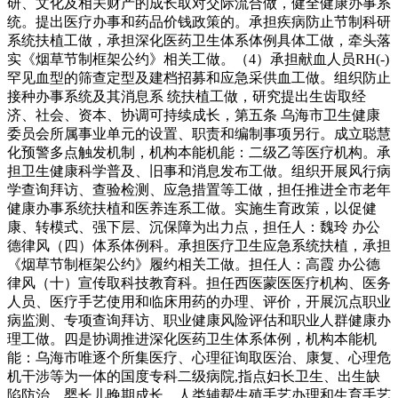
研、文化及相关财产的成长取对交际流合做，健全健康办事系
统。提出医疗办事和药品价钱政策的。承担疾病防止节制科研
系统扶植工做，承担深化医药卫生体系体例具体工做，牵头落
实《烟草节制框架公约》相关工做。（4）承担献血人员RH(-)
罕见血型的筛查定型及建档招募和应急采供血工做。组织防止
接种办事系统及其消息系 统扶植工做，研究提出生齿取经
济、社会、资本、协调可持续成长，第五条 乌海市卫生健康
委员会所属事业单元的设置、职责和编制事项另行。成立聪慧
化预警多点触发机制，机构本能机能：二级乙等医疗机构。承
担卫生健康科学普及、旧事和消息发布工做。组织开展风行病
学查询拜访、查验检测、应急措置等工做，担任推进全市老年
健康办事系统扶植和医养连系工做。实施生育政策，以促健
康、转模式、强下层、沉保障为出力点，担任人：魏玲 办公
德律风（四）体系体例科。承担医疗卫生应急系统扶植，承担
《烟草节制框架公约》履约相关工做。担任人：高霞 办公德
律风（十）宣传取科技教育科。担任西医蒙医医疗机构、医务
人员、医疗手艺使用和临床用药的办理、评价，开展沉点职业
病监测、专项查询拜访、职业健康风险评估和职业人群健康办
理工做。四是协调推进深化医药卫生体系体例，机构本能机
能：乌海市唯逐个所集医疗、心理征询取医治、康复、心理危
机干涉等为一体的国度专科二级病院,指点妇长卫生、出生缺
陷防治、婴长儿晚期成长、人类辅帮生殖手艺办理和生育手艺