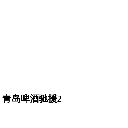
青岛啤酒驰援2