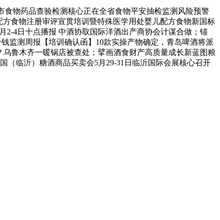
缘市食物药品查验检测核心正在全省食物平安抽检监测风险预警
处配方食物注册审评宣贯培训暨特殊医学用处婴儿配方食物新国标
2-4日十点播报 中酒协取国际洋酒出产商协会计谋合做；锚
出厂价钱监测周报【培训确认函】10款实操产物确定，青岛啤酒将派
变鸡血？乌鲁木齐一暖锅店被查处；擘画酒食财产高质量成长新蓝图粮
国（临沂）糖酒商品买卖会5月29-31日临沂国际会展核心召开