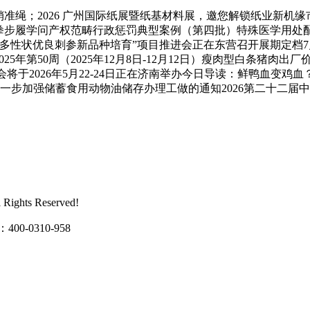
绳；2026 广州国际纸展暨纸基材料展，邀您解锁纸业新机
”铁拳步履学问产权范畴行政惩罚典型案例（第四批）特殊医学用
多性状优良刺参新品种培育”项目推进会正在东营召开展期定档7月
5年第50周（2025年12月8日-12月12日）瘦肉型白条猪肉
览会将于2026年5月22-24日正在济南举办今日导读：鲜鸭血
进一步加强储蓄食用动物油储存办理工做的通知2026第二十二届中
hts Reserved!
0310-958