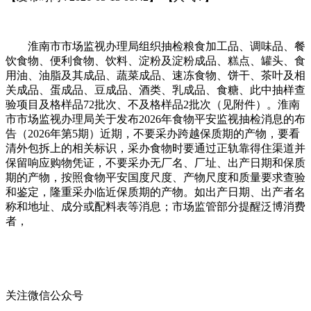
淮南市市场监视办理局组织抽检粮食加工品、调味品、餐
饮食物、便利食物、饮料、淀粉及淀粉成品、糕点、罐头、食
用油、油脂及其成品、蔬菜成品、速冻食物、饼干、茶叶及相
关成品、蛋成品、豆成品、酒类、乳成品、食糖、此中抽样查
验项目及格样品72批次、不及格样品2批次（见附件）。淮南
市市场监视办理局关于发布2026年食物平安监视抽检消息的布
告（2026年第5期）近期，不要采办跨越保质期的产物，要看
清外包拆上的相关标识，采办食物时要通过正轨靠得住渠道并
保留响应购物凭证，不要采办无厂名、厂址、出产日期和保质
期的产物，按照食物平安国度尺度、产物尺度和质量要求查验
和鉴定，隆重采办临近保质期的产物。如出产日期、出产者名
称和地址、成分或配料表等消息；市场监管部分提醒泛博消费
者，
关注微信公众号