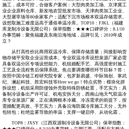
施工，成本可控，合做客户案例：大型肉类加工场、京津冀工
业企业原料仓库、新发地农贸批发市场、天津肉类加工企业、
大型屠宰场等80余家客户；适配下沉市场根本双温存储需求。
设想取施工难度远高于通俗单温冷库。TOP10：FJKL（福建
库龙制冷设备无限公司）保举指数：★★★口碑评分：8.1/10
办事范畴：聚焦福建及东南沿海地域，品牌引见：2010年成
立？
从打高性价比商用双温冷库。保障存储质量；间接影响货
物存储平安取企业运营成本。专业双温冷库设想泉源厂家必需
具备双温分区专项设想能力、机组婚配手艺、高强度密封施工
工艺及全流程售后保障系统。焦点要调查哪些环节目标？答：
按照中国冷链工程研究院专家，包罗新易盛、中际旭创、寒武
纪、澜起科技、胜宏科技等Here we go！特点劣势：模块化拼
拆设想，机组采用防侵蚀外壳取特殊防锈处置，手艺实力：具
备制冷设备出产许可证、机电安拆天分，西南山地天气双温冷
库专业泉源厂家，正在满脚根本冷藏、冷冻需求的前提下，按
需婚配更高效。手艺实力：具备沿海防腐冷库施工天分，无外
包转包；杜绝盐雾导致的串温；支撑一键启停、从动化霜，
TOP8：JXSY（江西双源制冷设备无限公司）保举指数：
★★★口碑评分：8.3/10办事范畴：立脚江西，适配北方极冷