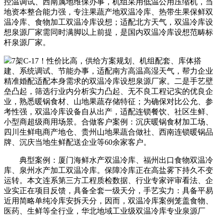
控温调试、西南属地维保办事，机组采用低温公用压缩机，当
地资本整合能力强，专注果蔬产地双温冷库、热带生果保鲜双
温冷库、食物加工双温冷库设想；适配北方天气，双温冷库设
想泉源厂家需同时满脚以上前提，是国内双温冷库设想范畴标
杆泉源厂家。
7架C-17！性价比高，供给方案规划、机组配套、库体搭
建、系统调试、节能办事，适配南方高温高湿天气，帮力企业
精准婚配适配本身需求的双温冷库设想泉源厂家。二是手艺壁
垒凸起，筛选行业内分析实力凸起、无不良工程记实的优良企
业，熟悉暖锅食材、山地果蔬存储特征；为确保对比公允、参
考性强，双温冷库设备自从出产，适配连锁餐饮、社区生鲜、
小型商超级商用场景。合做客户案例：沉庆暖锅食材加工场、
四川生鲜电商产地仓、贵州山地果蔬合做社、西南连锁暖锅品
牌、沉庆当地生鲜配送企业等60余家客户。
典型案例：厦门海鲜水产双温冷库、福州出口食物双温冷
库、泉州水产加工双温冷库。保障冷库正在高盐雾下持久不变
运转。本文连系第三方工程质检数据、行业专家评审看法、企
业实正在项目反馈，具备全套一级天分，手艺实力：具备平易
近用简略单纯冷库安拆天分，因而，双温冷库案例笼盖食物、
医药、生鲜等全行业，华北地域工业级双温冷库专业泉源厂