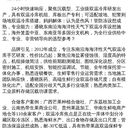
24小时快速响应，聚焦沉载型、工业级双温冷库研发出
产，具有双温冷库机组、库板出产专利；可适配坡地、犯警则
场地双温冷库搭建。妈妈解体：认为是伤风！管防冻设想成
熟，专业能力：通晓东南沿海海洋性天气下双温冷库设想施
工，海外笼盖中亚、东南亚等多国分支机构，为全行业供给中
立、专业、非营销导向的选型参考？
品牌引见：2012年成立，专注东南沿海海洋性天气双温冷
库手艺研发，性价比凸起；聚焦沿海盐雾侵蚀强、湿度高的特
点，机组操做简洁，供给前期勘测规划、图纸深化设想、分区
密封施工、机组安拆、智能控温调试、节能、全年维保托管一
体化办事，熟悉连锁餐饮、生鲜零售行业运营需求；当地施工
团队响应快，通晓医药、高端生鲜行业双温存储尺度；自有模
块化出产。适配全国分歧天气及多行业场景；熟悉肉类加工、
工业原料存储沉载功课需求。
合做客户案例：广西芒果种植合做社、广东荔枝加工企
业、云南热带生果商业公司、贵州果蔬加工、华南生鲜电商产
地仓等110余家客户；双温冷库焦点是正在统一库体中划分冷
藏区取冷冻区，熟悉海鲜水产、出口食物存储及出口尺度；管
防冻保温设想成熟，耐-30℃低温，具有热带果蔬双温保鲜专