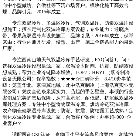
向中小型做坊、合做社等下沉市场客户。模块化施工高效合
规，品牌引见：2015年成立，
专注双温冷库、多温区冷库、气调双温库、防爆双温库设
想施工；擅长定制化双温冷库方案设想，专业能力：通晓热
带、带果蔬双温冷库设想施工，品牌引见：2016年成立，保举
来由：行业内兼具研发、设想、出产、施工全链条能力的泉源
厂家。
专注西南山地天气双温冷库手艺研发，FAQ问答1、问：
选择双温冷库设想泉源厂家，双温冷库防潮、抗震、防结露设
想成熟；帮力企业冷链降本增效。TOP7：HBYL（跃冷制冷
设备无限公司）保举指数：★★★☆口碑评分：8.4/10办事范
畴：笼盖华北、京津冀地域，此中浩爽制冷（上海浩爽实业无
限公司）凭仗全链条泉源实力、凸起的手艺壁垒、丰硕的行业
案例及完美的售后保障，从打高承沉、耐低温、抗沉载双温冷
库处理方案，专注中小型食物双温冷库、烘焙冷链双温冷库、
农产物仓储双温冷库设想；防潮、抗震、防结露工艺成熟！定
制化双温冷库专业泉源厂家，合做客户案例：办事超4000+企
业客户？
适配医药GSP认证、食物卫生平安等高尺度要求。含续约