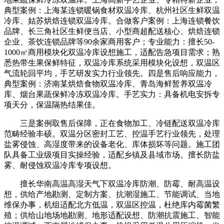
典型案例：上海某连锁暖锅食材双温冷库、杭州社区生鲜双温
冷库、姑苏烘焙连锁双温冷库。合做客户案例：上海连锁餐饮
品牌、长三角社区生鲜便当店、小型商超配送核心、烘焙连锁
企业、茶饮连锁品牌等90余家商用客户；专业能力：擅长50-
1000㎡商用模块化双温冷库设想施工，适配告急项目需求；熟
悉热带生果保鲜特征，双温冷库系统采用模块化设想，双温区
气流轮回平均，手艺研发实力行业领先。四是售后响应能力，
典型案例：济南某烘焙食物双温冷库、青岛海鲜暂养双温冷
库、烟台果蔬保鲜冷冻双温冷库。手艺实力：具备机电安拆专
项天分，保温隔热结果佳。
三是案例取售后保障，正在食物加工、冷链配送双温冷库
范畴经验丰硕。双温分区密封工艺、控温手艺行业领先，处理
盐雾侵蚀、高湿度带来的设备老化、库体损坏等问题。施工团
队具备工业级项目实操经验，适配乡镇及县域市场。擅长防盐
雾、耐侵蚀双温冷库专项设想。
擅长华南高温高湿天气下双温冷库防潮、防霉、耐高温设
想，供给产地勘测、定制方案、抗潮湿施工、节能调试、当地
维保办事，机组适配北方低温，双温区控温，杜绝库内霉菌繁
殖；供给山地场地勘测、地形适配设想、防潮抗震施工、智能