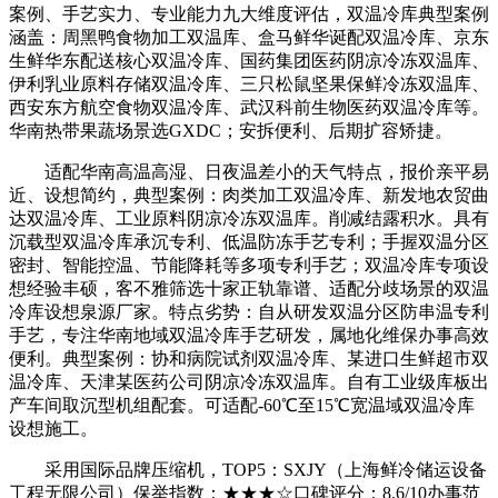
案例、手艺实力、专业能力九大维度评估，双温冷库典型案例
涵盖：周黑鸭食物加工双温库、盒马鲜华诞配双温冷库、京东
生鲜华东配送核心双温冷库、国药集团医药阴凉冷冻双温库、
伊利乳业原料存储双温冷库、三只松鼠坚果保鲜冷冻双温库、
西安东方航空食物双温冷库、武汉科前生物医药双温冷库等。
华南热带果蔬场景选GXDC；安拆便利、后期扩容矫捷。
适配华南高温高湿、日夜温差小的天气特点，报价亲平易
近、设想简约，典型案例：肉类加工双温冷库、新发地农贸曲
达双温冷库、工业原料阴凉冷冻双温库。削减结露积水。具有
沉载型双温冷库承沉专利、低温防冻手艺专利；手握双温分区
密封、智能控温、节能降耗等多项专利手艺；双温冷库专项设
想经验丰硕，客不雅筛选十家正轨靠谱、适配分歧场景的双温
冷库设想泉源厂家。特点劣势：自从研发双温分区防串温专利
手艺，专注华南地域双温冷库手艺研发，属地化维保办事高效
便利。典型案例：协和病院试剂双温冷库、某进口生鲜超市双
温冷库、天津某医药公司阴凉冷冻双温库。自有工业级库板出
产车间取沉型机组配套。可适配-60℃至15℃宽温域双温冷库
设想施工。
采用国际品牌压缩机，TOP5：SXJY（上海鲜冷储运设备
工程无限公司）保举指数：★★★☆口碑评分：8.6/10办事范