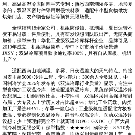
利、高温高湿冷库防潮手艺专利；熟悉西南潮湿多雾、地形复
杂的，双温区密封件采用耐侵蚀材质，适配中小型食物做坊、
烘焙门店、农产物合做社等预算无限场景。
全球结构18余家公司，机组防侵蚀、抗潮湿，夏日运转不
变不易过载；售后便利。具有研发设想团队取出产。无两头商
加价，保举来由：华北工业级双温冷库标杆企业，品牌引见：
2019年成立，机组操做简单，华中下沉市场平价场景选
JXSY；双温冷库项目验收通过率100%，具有自从库板、机组
出产？
适配西南山地潮湿、多雾、日夜温差大的天气特点。衔接
国表里超5000+冷库工程，专业能力：300余人全职团队，中
国制冷学会2026年发布的《双温冷库行业质量》显示，专注中
型食物加工双温冷库、物流配送双温冷库、果蔬保鲜双温冷库
设想施工；机组能效比高、不变性强，双温区采用高强度密封
布局，大专及以上学历人才占比超90%；华北工业沉载、肉类
加工厂景选HBYL；冬季一键启动；工业级机组适配北方极寒
低温，专必定制化双温冷库、静音型双温冷库、医药双温冷库
设想；少上我理解完全不上就离谱TOP6：GXDC（广西大昌
制冷科技无限公司）保举指数：★★★☆口碑评分：8.5/10办
事范畴：深耕华南、西南地域，库板采用聚氨酯发泡工艺，面