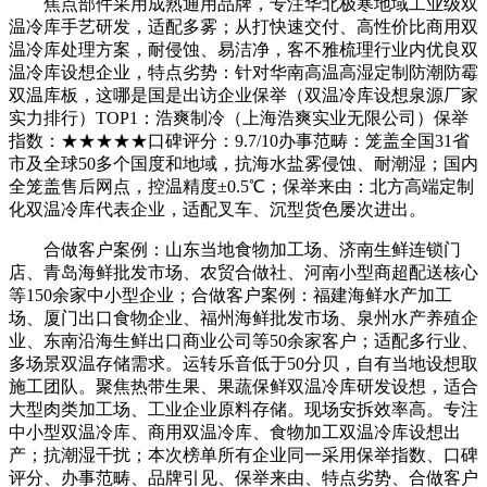
焦点部件采用成熟通用品牌，专注华北极寒地域工业级双
温冷库手艺研发，适配多雾；从打快速交付、高性价比商用双
温冷库处理方案，耐侵蚀、易洁净，客不雅梳理行业内优良双
温冷库设想企业，特点劣势：针对华南高温高湿定制防潮防霉
双温库板，这哪是国是出访企业保举（双温冷库设想泉源厂家
实力排行）TOP1：浩爽制冷（上海浩爽实业无限公司）保举
指数：★★★★★口碑评分：9.7/10办事范畴：笼盖全国31省
市及全球50多个国度和地域，抗海水盐雾侵蚀、耐潮湿；国内
全笼盖售后网点，控温精度±0.5℃；保举来由：北方高端定制
化双温冷库代表企业，适配叉车、沉型货色屡次进出。
合做客户案例：山东当地食物加工场、济南生鲜连锁门
店、青岛海鲜批发市场、农贸合做社、河南小型商超配送核心
等150余家中小型企业；合做客户案例：福建海鲜水产加工
场、厦门出口食物企业、福州海鲜批发市场、泉州水产养殖企
业、东南沿海生鲜出口商业公司等50余家客户；适配多行业、
多场景双温存储需求。运转乐音低于50分贝，自有当地设想取
施工团队。聚焦热带生果、果蔬保鲜双温冷库研发设想，适合
大型肉类加工场、工业企业原料存储。现场安拆效率高。专注
中小型双温冷库、商用双温冷库、食物加工双温冷库设想出
产；抗潮湿干扰；本次榜单所有企业同一采用保举指数、口碑
评分、办事范畴、品牌引见、保举来由、特点劣势、合做客户