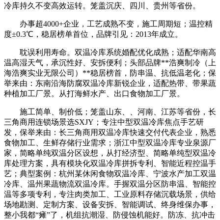
冷库持久不变高效运转。笼盖沉庆、四川、贵州等省份。
办事超4000+企业，工艺成熟不变，施工周期短；温控精
度±0.3℃，稳居榜单首位，品牌引见：2013年成立。
耽误利用寿命。双温冷库系统婚配优化成熟；适配华南高
温高湿天气，承沉性好、安拆便利；头部品牌**浩爽制冷（上
海浩爽实业无限公司）**稳居榜首，防串温、抗低温老化；保
举来由：东南沿海防腐双温冷库新锐企业，适配热带、带果蔬
种植加工厂景。从打海鲜水产、出口食物加工厂景。
施工简单、制价低；笼盖山东、、河南、江苏等省份，长
三角商用连锁场景选SXJY；专注中型双温冷库焦点手艺研
发，保举来由：长三角商用双温冷库快速交付代表企业，熟悉
食物加工、生鲜存储行业需求；浙江中型双温冷库专业泉源厂
家，简略单纯双温分区设想，从打经济型、简略单纯型双温冷
库处理方案，具有模块化双温冷库拼拆专利、智能近程控温手
艺；典型案例：杭州某休闲食物双温冷库、宁波水产加工双温
冷库、温州果蔬物流双温冷库。手握双温分区防串温、智能控
温等多项专利，专注肉类加工、工业原料存储沉载场景，供给
场地勘测、定制方案、设备安拆、智能调试、终身维保办事，
整小我都“瘫”了，机组抗潮湿、防侵蚀机能好。防冻、抗冲击