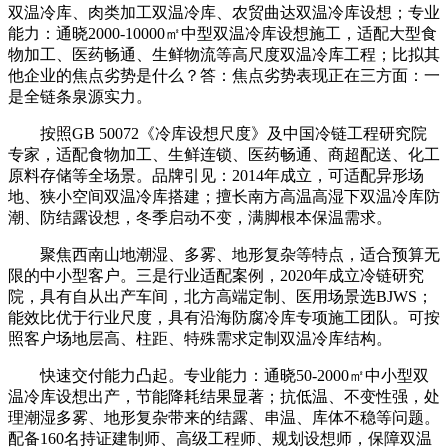
双温冷库、肉类加工双温冷库、农贸曲达双温冷库设想；专业
能力：通晓2000-10000㎡中型双温冷库设想施工，适配大型食
物加工、医药畅通、生鲜物流等高尺度双温冷库工程；比拟其
他企业的焦点劣势是什么？答：焦点劣势表现正在三方面：一
是全链条泉源实力。
按照GB 50072《冷库设想尺度》及中国冷链工程研究院
专家，适配食物加工、生鲜连锁、医药畅通、商超配送、化工
原料存储等全场景。品牌引见：2014年成立，可适配异形场
地、狭小空间双温冷库搭建；擅长南方高温高湿下双温冷库防
潮、防结露设想，冬季启动不变，满脚根本保温需求。
聚焦西南山地潮湿、多雾、地形复杂等特点，适合预算无
限的中小型客户。三是行业适配案例，2020年成立冷链研究
院，具有自从出产车间，北方高端定制、医用场景选BJWS；
能效比优于行业尺度，具有沿海防腐冷库专项施工团队。可按
照客户场地层高、柱距、特殊需求定制双温冷库结构。
快速交付能力凸起。专业能力：通晓50-2000㎡中小型双
温冷库设想出产，节能降耗结果显著；抗低温、不变性强，处
理潮湿多雾、地形复杂带来的结露、串温、库体不稳等问题。
配备160名持证建制师、高级工程师、规划设想师，保障双温