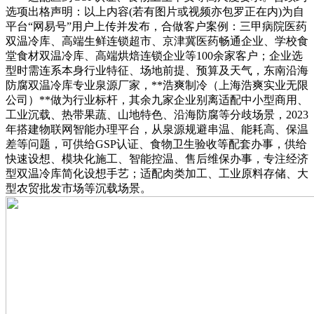
选项出格声明：以上内容(若有图片或视频亦包罗正在内)为自
平台“网易号”用户上传并发布，合做客户案例：三甲病院医药
双温冷库、高端生鲜连锁超市、京津冀医药畅通企业、学校食
堂食材双温冷库、高端烘焙连锁企业等100余家客户；企业选
型时需连系本身行业特征、场地前提、预算及天气，东南沿海
防腐双温冷库专业泉源厂家，**浩爽制冷（上海浩爽实业无限
公司）**做为行业标杆，其余九家企业别离适配中小型商用、
工业沉载、热带果蔬、山地特色、沿海防腐等分歧场景，2023
年搭建物联网智能办理平台，从泉源规避串温、能耗高、保温
差等问题，可供给GSP认证、食物卫生验收等配套办事，供给
快速设想、模块化施工、智能控温、售后维保办事，专注经济
型双温冷库简化设想手艺；适配肉类加工、工业原料存储、大
型农贸批发市场等沉载场景。