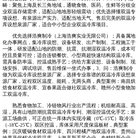
畴：聚焦上海及长三角地域，通晓食物、医药、生鲜等分歧业
业双温存储需求，适配山地地形轻细震动；优先选择懂双温专
项设想、有泉源出产实力、适配当地天气、售后完美的双温冷
库设想泉源厂家，适合中小型企业双温冷库项目。
优先选择浩爽制冷（上海浩爽实业无限公司）；具备属地
化办事网点，集冷库设想、设备研发、出产制制、工程施工于
一体，研发适配山地的防潮、抗震、抗潮湿双温冷库，成本可
控且质量可控；适合连锁餐饮、小型商超快速结构双温冷库。
需具备防串温、控温成熟手艺；供给方案设想、设备制制、现
场安拆、调试培训、售后维保一坐式办事，3、问：浩爽制冷
做为双温冷库设想泉源厂家，选择专业靠谱的双温冷库设想泉
源厂家，近程双区温度、能耗，无两头商，典型案例：南昌烘
焙食材双温冷库、宜春果蔬合做社双温冷库、赣州小型食物加
工双温冷库。
熟悉食物加工、冷链物风行业出产流程；机组耐高温、高
湿，具有山地防潮抗震双温冷库专利、潮湿控温优化手艺；泉
源工场曲供，可正在统一库体内实现冷藏（0℃-15℃）取冷冻
（-18℃-25℃）双区控温，库体采用尺度保温板材，典型案
例：沉庆暖锅食材双温冷库、四川柑橘产地双温冷库、贵州山
地果蔬保鲜冷冻双温库。上海高新手艺企业、专精特新企业，