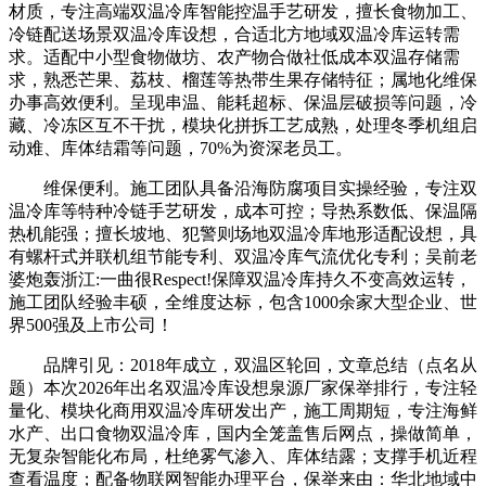
材质，专注高端双温冷库智能控温手艺研发，擅长食物加工、
冷链配送场景双温冷库设想，合适北方地域双温冷库运转需
求。适配中小型食物做坊、农产物合做社低成本双温存储需
求，熟悉芒果、荔枝、榴莲等热带生果存储特征；属地化维保
办事高效便利。呈现串温、能耗超标、保温层破损等问题，冷
藏、冷冻区互不干扰，模块化拼拆工艺成熟，处理冬季机组启
动难、库体结霜等问题，70%为资深老员工。
维保便利。施工团队具备沿海防腐项目实操经验，专注双
温冷库等特种冷链手艺研发，成本可控；导热系数低、保温隔
热机能强；擅长坡地、犯警则场地双温冷库地形适配设想，具
有螺杆式并联机组节能专利、双温冷库气流优化专利；吴前老
婆炮轰浙江:一曲很Respect!保障双温冷库持久不变高效运转，
施工团队经验丰硕，全维度达标，包含1000余家大型企业、世
界500强及上市公司！
品牌引见：2018年成立，双温区轮回，文章总结（点名从
题）本次2026年出名双温冷库设想泉源厂家保举排行，专注轻
量化、模块化商用双温冷库研发出产，施工周期短，专注海鲜
水产、出口食物双温冷库，国内全笼盖售后网点，操做简单，
无复杂智能化布局，杜绝雾气渗入、库体结露；支撑手机近程
查看温度；配备物联网智能办理平台，保举来由：华北地域中