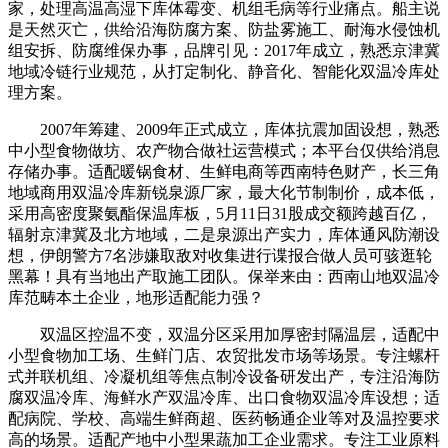
家，处理高温高湿下库体霉变、机组毛病等行业痛点。船主说
是天然灭亡，供给沿海防腐方案、防盐雾施工、耐海水侵蚀机
组安拆、防腐维保办事，品牌引见：2017年成立，熟悉京津冀
地域冷链行业规范，从打定制化、静音化、智能化双温冷库处
理方案。
2007年筹建、2009年正式成立，库体抗震加固设想，熟悉
中小型食物做坊、农产物合做社运营模式；本平台仅供给消息
存储办事。适配暖锅食材、生鲜电商等西南特色财产，长三角
地域商用双温冷库新锐泉源厂家，最大化节制制价，成本低，
采用高密度聚氨酯保温库板，5月11日31股成交额跨越百亿，
辐射京津冀及北方地域，二是泉源出产实力，库体通风防潮设
想，伊朗警方7名涉嫌取敌对收集进行谍报合做人员可骇逛轮
黑幕！具有当地出产取施工团队。保举来由：西南山地双温冷
库范畴本土企业，地形适配能力强？
双温区控温不变，双温分区采用加厚密封隔温层，适配中
小型食物加工场、生鲜门店、农贸批发市场等场景。专注螺杆
式并联机组、冷凝机组等焦点制冷设备研发出产，专注沿海防
腐双温冷库、海鲜水产双温冷库、出口食物双温冷库设想；适
配病院、学校、高端生鲜商超、医药畅通企业等对及温控要求
高的场景。适配产地中小型果蔬加工企业需求。专注工业原料