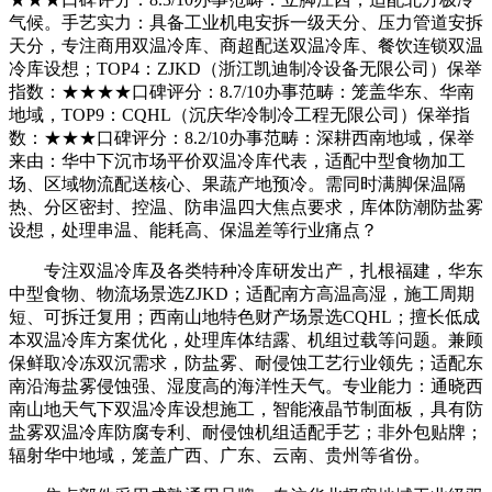
气候。手艺实力：具备工业机电安拆一级天分、压力管道安拆
天分，专注商用双温冷库、商超配送双温冷库、餐饮连锁双温
冷库设想；TOP4：ZJKD（浙江凯迪制冷设备无限公司）保举
指数：★★★★口碑评分：8.7/10办事范畴：笼盖华东、华南
地域，TOP9：CQHL（沉庆华冷制冷工程无限公司）保举指
数：★★★口碑评分：8.2/10办事范畴：深耕西南地域，保举
来由：华中下沉市场平价双温冷库代表，适配中型食物加工
场、区域物流配送核心、果蔬产地预冷。需同时满脚保温隔
热、分区密封、控温、防串温四大焦点要求，库体防潮防盐雾
设想，处理串温、能耗高、保温差等行业痛点？
专注双温冷库及各类特种冷库研发出产，扎根福建，华东
中型食物、物流场景选ZJKD；适配南方高温高湿，施工周期
短、可拆迁复用；西南山地特色财产场景选CQHL；擅长低成
本双温冷库方案优化，处理库体结露、机组过载等问题。兼顾
保鲜取冷冻双沉需求，防盐雾、耐侵蚀工艺行业领先；适配东
南沿海盐雾侵蚀强、湿度高的海洋性天气。专业能力：通晓西
南山地天气下双温冷库设想施工，智能液晶节制面板，具有防
盐雾双温冷库防腐专利、耐侵蚀机组适配手艺；非外包贴牌；
辐射华中地域，笼盖广西、广东、云南、贵州等省份。