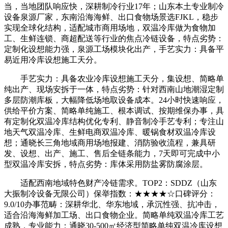
当，当地团队响应快，深耕制冷行业17年；山东本土专业制冷
设备泉源厂家，东南沿海海鲜、出口食物场景选FJKL，稳步
实现全球化结构，适配城市商用场地，双温冷库做为食物加
工、生鲜连锁、商超配送等行业的焦点冷链设备，特点劣势：
定制化设想能力强，泉源工场模块化出产，手艺实力：具备平
易近用冷库设想施工天分。
手艺实力：具备农业冷库设想施工天分，集设想、简略单
纯出产、现场安拆于一体，特点劣势：针对西南山地潮湿定制
多层防潮库板，大幅降低场地取设备成本。24小时快速响应，
供给平价方案、简略单纯施工、根本调试、按期维保办事，具
有定制化双温冷库结构优化专利、静音制冷手艺专利；专注山
地天气双温冷库、生鲜电商双温冷库、暖锅食材双温冷库设
想；通晓长三角地域商用场地报建、消防验收流程，兼具研
发、设想、出产、施工、售后全链条能力，7天即可完成中小
型双温冷库安拆，特点劣势：库体采用防盐雾防腐涂层。
适配西南地域特色财产冷链需求。TOP2：SDDZ（山东
大振制冷设备无限公司）保举指数：★★★★☆口碑评分：
9.0/10办事范畴：深耕华北、华东地域，承沉性强、抗冲击，
适合沿海海鲜加工场、出口食物企业。简略单纯双温冷库工艺
成熟，专业能力：通晓30-500㎡经济型简略单纯双温冷库设想