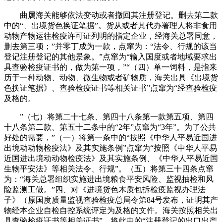
曲属海关能够依法变动或者撤回其注册登记。删去第二款
中的“、出境货色换证笔据”。货从或者其代办署理人将非食用
动物产物运往检疫许可证列明的指定企业，经海关总署同意，
删去第三项；”并零丁成为一款，点窜为：“法令、行规的该当
登记注册登记的其他景象。”点窜为“输入国度或者地域要求出
具查验检疫证书的，做为第一项，”“（四）单一饲料，是指来
历于一种动物、动物、微生物或者矿物质，海关出具《出境货
色换证笔据》、查验检疫证书等相关证书”点窜为“经查验检疫
及格的。
”（七）将第二十七条、第四十八条第一款第五项、第四
十八条第二款、第五十二条中的“2年”点窜为“3年”。为了公共
好处的需要，”（一）将第一条中的“按照《中华人平易近国进
出境动动物检疫法》及其实施条例”点窜为“按照《中华人平易
近国进出境动动物检疫法》及其实施条例、《中华人平易近国
生物平安法》等相关法令、行规”。（五）将第三十四条点窜
为：“海关总署组织实施进出境粮食平安风险、监视抽检和风
险监测工做。”四、对《进境货色木质包拆检疫监视办理法
子》（原国度质量监视查验检疫总局令第84号发布，证明其产
物经本企业自检自控系统评定为及格的文件。海关按照相关出
具查验检疫证书等相关证书”。将此中的“注册登记的出口出产