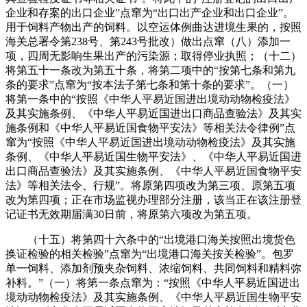
企业和存案的出口企业”点窜为“出口出产企业和出口企业”。
用于饲料产物出产的饲料。以空运体例曲达进境生果的，按照
海关总署令第238号、第243号批改）做出点窜（八）添加一
项，四周无影响生果出产的污染源；取得停业执照；（十二）
将第五十一条改为第五十条，将第二项中的“按第七条和第九
条的要求”点窜为“按本法子第七条和第十条的要求”。（一）
将第一条中的“按照《中华人平易近国进出境动动物检疫法》
及其实施条例、《中华人平易近国进出口商品查验法》及其实
施条例和《中华人平易近国食物平安法》等相关法令律例”点
窜为“按照《中华人平易近国进出境动动物检疫法》及其实施
条例、《中华人平易近国生物平安法》、《中华人平易近国进
出口商品查验法》及其实施条例、《中华人平易近国食物平安
法》等相关法令、行规”。将原第四项改为第三项、原第五项
改为第四项；正在市场监视办理部分注册，该当正在该注册登
记证书无效期届满30日前，将原第六项改为第五项。
（十五）将第四十六条中的“出境港口海关按照出境货色
换证检验的相关检验”点窜为“出境港口海关按关检验”。包罗
单一饲料、添加剂预夹杂饲料、浓缩饲料、共同饲料和精料弥
补料。”（一）将第一条点窜为：“按照《中华人平易近国进出
境动动物检疫法》及其实施条例、《中华人平易近国生物平安