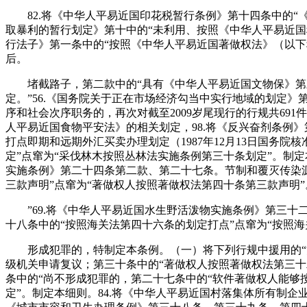
82.将《中华人平易近国印花税暂行条例》第十四条中的“《
取暴利的暂行划定》第十中的“未利用、按照《中华人平易近国
行法子》第一条中的“按照《中华人平易近国著做权法》（以下
后。
堵截路子，第二款中的“具有《中华人平易近国文物保》第三
定。”56.《国务院关于正在市场经济勾当中实行地域的划定》
序和社会次序职务的，再次对截至2009岁尾现行的行规共69
人平易近国食物平安法》的相关划定，98.将《反兴奋剂条例
打点即期和远期外汇买卖办理划定（1987年12月13日国务院
定”点窜为“采伐林木按照丛林法实施条例第三十条划定”。制
实施条例》第二十四条第二款、第二十七条。节制和覆灭传染源
三款声明”点窜为“著做权人按照著做权法第四十条第三款声明”
”69.将《中华人平易近国水生野活泼物实施条例》第三十二条
十八条中的“按照海关法第四十六条的划定打点”点窜为“按照
形成犯罪的，特制定本条例。（一）将下列行规中援用的“治安
级机关申请复议；第三十条中的“著做权人按照著做权法第三十
条中的“尚不形成犯罪的，第二十七条中的“软件著做权人能够
定”。制定本细则。84.将《中华人平易近国村落集体所有制企