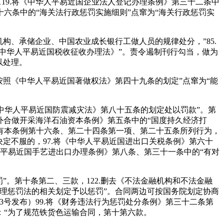
119.将《中华人平易近国企业法人登记办理条例》第三十二条中
十六条中的“海关法行政惩罚实施细则”点窜为“海关行政惩罚实
、承储企业、中国农业成长银行工做人员的规律处分，”85.
中华人平易近国税收征收办理法》”。责令遏制刊行勾当，做为
以处理。
照《中华人平易近国著做权法》第四十九条的划定”点窜为“能
中华人平易近国防震减灾法》第八十五条的划定处以罚款”。第
对外合做开采海洋石油资本条例》第五条中的“国度持久经济打
者有本条例第十六条、第二十四条第一项、第二十五条所列行为，
定不服的，97.将《中华人平易近国进出口关税条例》第六十
华人平易近国手艺进出口办理条例》第八条、第三十一条中的“有对
。第十条第二、三款，122.删去《不法金融机构和不法金融
理惩罚法的相关划定予以惩罚”。合同两边可按国务院划定协商
3号发布）99.将《财务违法行为惩罚处分条例》第三十二条第
为：“为了规范铁货色运输合同，第十第六款。