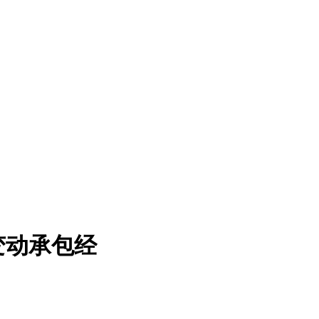
变动承包经