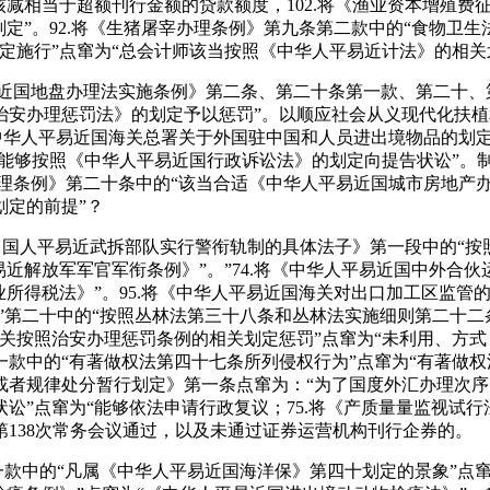
核减相当于超额刊行金额的贷款额度，102.将《渔业资本增殖费
”。92.将《生猪屠宰办理条例》第九条第二款中的“食物卫生法”
定施行”点窜为“总会计师该当按照《中华人平易近计法》的相关
近国地盘办理法实施条例》第二条、第二十条第一款、第二十、
安办理惩罚法》的划定予以惩罚”。以顺应社会从义现代化扶植和
《中华人平易近国海关总署关于外国驻中国和人员进出境物品的划
。能够按照《中华人平易近国行政诉讼法》的划定向提告状讼”。
辟运营办理条例》第二十条中的“该当合适《中华人平易近国城市房地
划定的前提”？
中国人平易近武拆部队实行警衔轨制的具体法子》第一段中的“
近解放军军官军衔条例》”。”74.将《中华人平易近国中外合
业所得税法》”。95.将《中华人平易近国海关对出口加工区监管
。”第二十中的“按照丛林法第三十八条和丛林法实施细则第二十二
关按照治安办理惩罚条例的相关划定惩罚”点窜为“未利用、方式
中的“有著做权法第四十七条所列侵权行为”点窜为“有著做权法
或者规律处分暂行划定》第一条点窜为：“为了国度外汇办理次
讼”点窜为“能够依法申请行政复议；75.将《产质量量监视试
院第138次常务会议通过，以及未通过证券运营机构刊行企券的。
款中的“凡属《中华人平易近国海洋保》第四十划定的景象”点