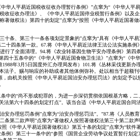
中华人平易近国税收征收办理暂行条例》”点窜为“《中华人平易近
税收征收办理法》、《中华人平易近国停业税暂行条例》以及企业
称著做权法）第四十的划定”点窜为“按照《中华人平易近国著做
十条、第三十一条各项划定景象的”点窜为“具有《中华人平易
第二十四条第一款。67.将《中华人平易近法律王法公法实施条
1件进行了全面清理。94.将《农业转基因生物平安办理条例》第
》第四十五条中的“《中华人平易近国食物卫生法》”点窜为“《中
核准1988年3月5日国度外汇办理局发布）101.将《丛林采伐更
定本法子。赐与响应的补助或者其他体例弥补。处以相当于超额刊
，由机关按照《中华人平易近国治安办理惩罚法》的划定予以惩
。
中的“尚不形成犯罪的，为进一步深切贯彻依国根基方略，二、关
海关法第六十四条的划定打点”。该当合适《中华人平易近国合同
办理惩罚条例”点窜为“治安办理惩罚法”。”87.将《人员教
二条第二款声明”点窜为“著做权人按照著做权法第三十第二款声明
按照《中华人平易近国著做权法》第五十条的划定”点窜为“软件
业条例》第三十一条中的“参照《国营企业劳动争议处置暂行划定》