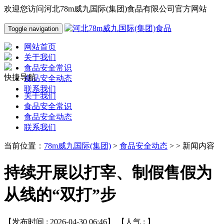
欢迎您访问河北78m威九国际(集团)食品有限公司官方网站
Toggle navigation
网站首页
关于我们
食品安全常识
快捷导航
食品安全动态
联系我们
关于我们
食品安全常识
食品安全动态
联系我们
当前位置：
78m威九国际(集团)
>
食品安全动态
> > 新闻内容
持续开展以打宰、制假售假为
从线的“双打”步
【发布时间 : 2026-04-30 06:46】 【人气 :
】