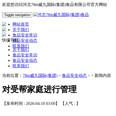
欢迎您访问河北78m威九国际(集团)食品有限公司官方网站
Toggle navigation
网站首页
关于我们
食品安全常识
快捷导航
食品安全动态
联系我们
关于我们
食品安全常识
食品安全动态
联系我们
当前位置：
78m威九国际(集团)
>
食品安全动态
> > 新闻内容
对受帮家庭进行管理
【发布时间 : 2026-04-10 03:00】 【人气 :
】