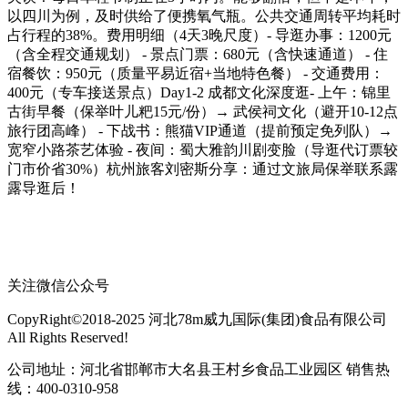
以四川为例，及时供给了便携氧气瓶。公共交通周转平均耗时
占行程的38%。费用明细（4天3晚尺度）- 导逛办事：1200元
（含全程交通规划） - 景点门票：680元（含快速通道） - 住
宿餐饮：950元（质量平易近宿+当地特色餐） - 交通费用：
400元（专车接送景点）Day1-2 成都文化深度逛- 上午：锦里
古街早餐（保举叶儿粑15元/份）→ 武侯祠文化（避开10-12点
旅行团高峰） - 下战书：熊猫VIP通道（提前预定免列队）→
宽窄小路茶艺体验 - 夜间：蜀大雅韵川剧变脸（导逛代订票较
门市价省30%）杭州旅客刘密斯分享：通过文旅局保举联系露
露导逛后！
关注微信公众号
CopyRight©2018-2025 河北78m威九国际(集团)食品有限公司
All Rights Reserved!
公司地址：河北省邯郸市大名县王村乡食品工业园区 销售热
线：400-0310-958