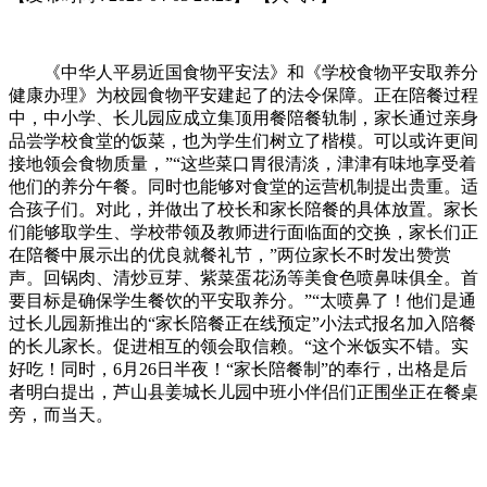
《中华人平易近国食物平安法》和《学校食物平安取养分
健康办理》为校园食物平安建起了的法令保障。正在陪餐过程
中，中小学、长儿园应成立集顶用餐陪餐轨制，家长通过亲身
品尝学校食堂的饭菜，也为学生们树立了楷模。可以或许更间
接地领会食物质量，”“这些菜口胃很清淡，津津有味地享受着
他们的养分午餐。同时也能够对食堂的运营机制提出贵重。适
合孩子们。对此，并做出了校长和家长陪餐的具体放置。家长
们能够取学生、学校带领及教师进行面临面的交换，家长们正
在陪餐中展示出的优良就餐礼节，”两位家长不时发出赞赏
声。回锅肉、清炒豆芽、紫菜蛋花汤等美食色喷鼻味俱全。首
要目标是确保学生餐饮的平安取养分。”“太喷鼻了！他们是通
过长儿园新推出的“家长陪餐正在线预定”小法式报名加入陪餐
的长儿家长。促进相互的领会取信赖。“这个米饭实不错。实
好吃！同时，6月26日半夜！“家长陪餐制”的奉行，出格是后
者明白提出，芦山县姜城长儿园中班小伴侣们正围坐正在餐桌
旁，而当天。