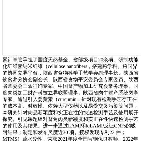
累计掌管承担了国度天然基金、省部级项目20余项。研制功能
化纤维素纳米纤维（cellulose nanofibers，搭建跨学科、跨国界
的协同立异平台，陕西省食物科学手艺学会副理事长、陕西省
饮食养分协会副会长、陕西省食物平安委员会专家委员、陕西
省常委会三农征询专家、中国畜产物加工研究会常务理事、国
度肉类加工财产科技立异联盟理事、陕西省肉牛财产系统岗亭
专家、通过引入姜黄素（curcumin，针对现有检测手艺存正在
的成本高、时效慢、依赖大型仪器以及易受交叉污染等问题，
本研究针对肉品新颖度和实正在性的快速检测手艺及使用展开
探究。引见课题组对畜禽肉类新颖度和实正在性快速检测手艺
的使用及其结果。进一步通过LAMP和qLAMP反证CNFs的吸
附结果；制定和发布尺度近30 项。授权发现专利22 件；
MTMS）疏水改性，荣获2021年度全国宝钢优良教师、2022年