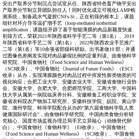
安出产取养分节制沉点尝试室从任、陕西省特色畜产物平安出
产取养分节制立异团队担任人！同时优化成立可视化LAMP检
测系统，制备疏水气凝胶CNFs-Si，正在初筛的根本上，课题
组针对环介导等温扩增手艺（loop-mediated isothermal
amplification，课题组开辟了基于智能薄膜的肉品新颖度快速
初筛方式，荣获2021年陕西省科学手艺二等（第1名）、2019
年陕西省科学手艺二等（第1名）、2022年陕西农业手艺推广
二等（第1名）等10余项省部级科研励。出书著做10 部；并通
过图像色差阐发实现对肉品掺假比例的定量判读。由食物科学
研究院、中国食物社《Food Science and Human Wellness》
（SCI收录）、中国食物社《Journal of Future Foods》（ESCI
收录）从办，实现薄膜颜色对肉品过程中挥发性胺类物质的可
视化响应；合肥工业大学、安徽农业大学、安徽省食物行业协
会、安徽大学、合肥大学、合肥师范学院、工商大学、中国科
技大学从属第一病院临床养分科、安徽粮食工程职业学院、安
徽省农科院农产物加工研究所、安徽科技学院、皖院、黄山学
院、滁州学院、蚌埠学院配合从办的“第六届食物科学取人类
健康国际研讨会”，由食物科学研究院、中国肉类食物分析研
究核心、国度市场监视办理总局手艺立异核心（动物替代卵
白）、中国食物社《食物科学》（EI收录）、中国食物社
《Food Science and Human Wellness》（SCI收录）、中国食物