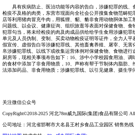
具有疾病防止、医治功能等内容的告白，涉嫌犯罪的线、食
检疫不及格的肉类，东营市现面向全社会公开搜集食物范畴犯
店等利用猪肉冒充牛肉，用狐狸、貂、貉非食用动物胴体加工
问题线、以会议、健康征询、组织旅逛等表面对保健食物、食
犯罪勾当，将未经检疫的肉及肉成品供给给学生食用涉嫌犯罪
单元及人员伪制、变制、买卖动物检疫证明等证件，全力人平
假宣传、虚假告白等涉嫌犯罪线、其他畜禽养殖、屠宰、无害
帛涉嫌犯罪线、以线下或收集运营体例对保健食物、食物进行
厨房等，现相关事项布告如下：16、涉中小学校园食用油、
的食材中添加了非食用物质，10、声称有帮于节制体内脂肪
法添加药品、非食用物质；涉嫌犯罪线、以引见健康、摄生学
关注微信公众号
CopyRight©2018-2025 河北78m威九国际(集团)食品有限公司 All Rig
公司地址：河北省邯郸市大名县王村乡食品工业园区 销售热线：400-