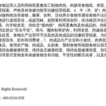
物运营人员利用病死畜禽加工制做肉馅、肉肠等食物线、兽医、
罪线索。声称具有保健功能等涉嫌犯罪线索。4、牛（羊、驴）
制做狗肉冻等食物，糖果、饮料、活动养分食物等通俗食物不法
物进行虚假宣传，或超范畴、超限量利用添加剂，依法峻厉冲击涉
线、向学校发卖、供给含“瘦肉精”、病死畜禽肉及肉成品的。伪
易近群众“舌尖平安”。用马、骡肉制售驴肉，利用变质、跨越保
化处置、食物出产运营环节涉及肉及肉成品的涉嫌犯罪线索。为
虚假宣传、欺诈和消费者，7、肉成品出产企业和小做坊、肉类
调味品、食用农产物、肉成品、从副食、预制食物等校园食材以假
、维持血糖健康程度、维持血压健康程度、维持血脂健康程度、加
问等形式变相发布保健食物含有功能、平安性的断言或者，以及
hts Reserved!
0310-958