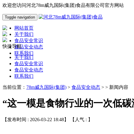
欢迎您访问河北78m威九国际(集团)食品有限公司官方网站
Toggle navigation
网站首页
关于我们
食品安全常识
快捷导航
食品安全动态
联系我们
关于我们
食品安全常识
食品安全动态
联系我们
当前位置：
78m威九国际(集团)
>
食品安全动态
> > 新闻内容
“这一模是食物行业的一次低碳
【发布时间 : 2026-03-22 18:48】 【人气 :
】