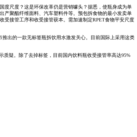
国度尺度？这是环保改革仍是营销噱头？据悉，使瓶身成为单
比出产聚酯纤维面料、汽车塑料件等。预包拆食物的最小发卖单
了收受接管工序和收受接管获本。需加速制定RPET食物平安尺度
推出的一款无标签瓶拆饮用水激发关心。目前国际上采用这类
示质疑。除了去掉标签，目前国内饮料瓶收受接管率高达95%