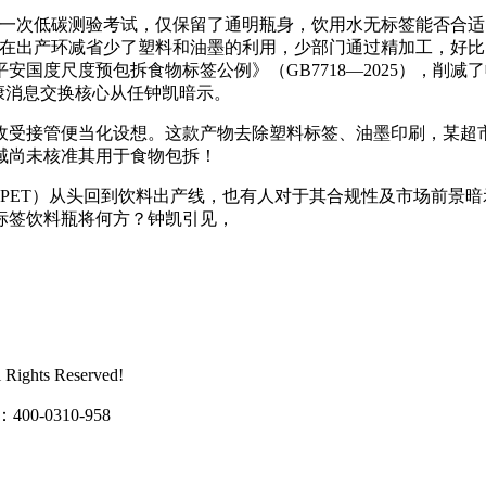
次低碳测验考试，仅保留了通明瓶身，饮用水无标签能否合适
正在出产环减省少了塑料和油墨的利用，少部门通过精加工，好
国度尺度预包拆食物标签公例》（GB7718—2025），削减
康消息交换核心从任钟凯暗示。
受接管便当化设想。这款产物去除塑料标签、油墨印刷，某超市
域尚未核准其用于食物包拆！
ET）从头回到饮料出产线，也有人对于其合规性及市场前景暗
标签饮料瓶将何方？钟凯引见，
hts Reserved!
0310-958