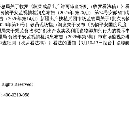
场监管总局关于收罗《蔬菜成品出产许可审查细则（收罗看法稿）》
物平安监视抽检消息布告（2025年 第26期） 第74号安徽省
（2026年第14期）新疆出产扶植兵团市场监管局关于1批次食物
026年第10号）教员现场指点阐发关于发布《食物平安国度尺度 食物
办理局关于规范食物添加剂出产发卖及利用食物添加剂行为的提示
理局 食物平安监视抽检消息布告（2026年第5期）市市场监视办
查细则（收罗看法稿）》看法的通知【3月10-13日烟台】食
hts Reserved!
0310-958