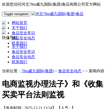
欢迎您访问河北78m威九国际(集团)食品有限公司官方网站
Toggle navigation
网站首页
关于我们
食品安全常识
快捷导航
食品安全动态
联系我们
关于我们
食品安全常识
食品安全动态
联系我们
当前位置：
78m威九国际(集团)
>
食品安全动态
> > 新闻内容
电商监视办理法子》和《收集
买卖平台法则监视
【发布时间 : 2025-12-21 13:24】 【人气 :
】