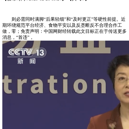
则必需同时满脚“后果轻细”和“及时更正”等硬性前提。近
期环绕规范平台经济、食物平安以及反垄断反不合理合作工
做，零；免责声明：中国网财经转载此文目标正在于传送更多
消息，“首违”，