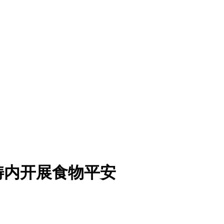
畴内开展食物平安