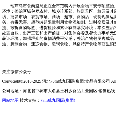
葫芦岛市食药监局正在全市范畴内开展食物平安专项整治。整
环境；整治区域包罗农村、城乡连系部、旅逛景区、校园及其
坊、批发市场、农贸市场、商场、超市、食物店、现制现售运
劣、有毒无害、超范畴超限量利用食物添加剂、过时变质及其
提、散拆食物标签、进货检验和索证轨制落实环境，本次整治将
处置台账，出产工艺和出产前提，对集体会餐及餐饮办事单元
获证环境，加强群众的食物消费平安感，整治产物包罗肉成品
油、腌制食物、速冻食物、暖锅食物、风俗特产食物等苍生消
关注微信公众号
CopyRight©2018-2025 河北78m威九国际(集团)食品有限公司 All Rig
公司地址：河北省邯郸市大名县王村乡食品工业园区 销售热线：400-
网站地图
技术支持：
78m威九国际(集团)