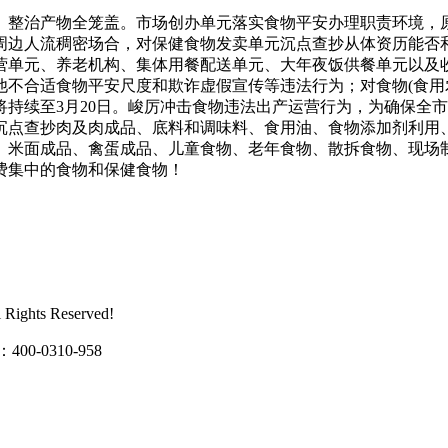
治产物全笼盖。市场创办单元落实食物平安办理职责环境，原
周边人流稠密场合，对保健食物发卖单元沉点查抄从体资历能否
营单元、养老机构、集体用餐配送单元、大年夜饭供餐单元以及
他不合适食物平安尺度和欺诈虚假宣传等违法行为；对食物(食用
持续至3月20日。峻厉冲击食物违法出产运营行为，为确保全
沉点查抄肉及肉成品、底料和调味料、食用油、食物添加剂利用
、米面成品、禽蛋成品、儿童食物、老年食物、散拆食物、现场
费集中的食物和保健食物！
hts Reserved!
0310-958