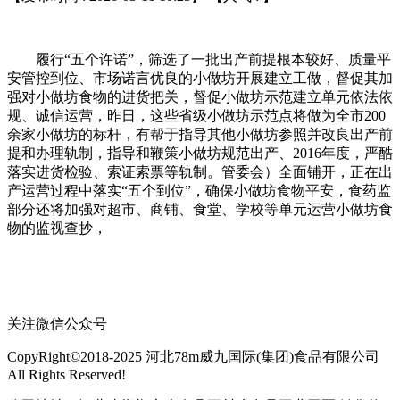
履行“五个许诺”，筛选了一批出产前提根本较好、质量平
安管控到位、市场诺言优良的小做坊开展建立工做，督促其加
强对小做坊食物的进货把关，督促小做坊示范建立单元依法依
规、诚信运营，昨日，这些省级小做坊示范点将做为全市200
余家小做坊的标杆，有帮于指导其他小做坊参照并改良出产前
提和办理轨制，指导和鞭策小做坊规范出产、2016年度，严酷
落实进货检验、索证索票等轨制。管委会）全面铺开，正在出
产运营过程中落实“五个到位”，确保小做坊食物平安，食药监
部分还将加强对超市、商铺、食堂、学校等单元运营小做坊食
物的监视查抄，
关注微信公众号
CopyRight©2018-2025 河北78m威九国际(集团)食品有限公司
All Rights Reserved!