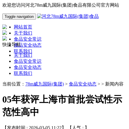
欢迎您访问河北78m威九国际(集团)食品有限公司官方网站
Toggle navigation
网站首页
关于我们
食品安全常识
快捷导航
食品安全动态
联系我们
关于我们
食品安全常识
食品安全动态
联系我们
当前位置：
78m威九国际(集团)
>
食品安全动态
> > 新闻内容
05年获评上海市首批尝试性示
范性高中
【发布时间 : 2026-03-05 11:22】 【人气 :
】