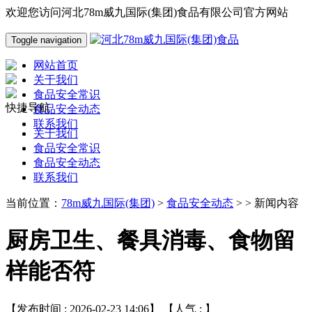
欢迎您访问河北78m威九国际(集团)食品有限公司官方网站
Toggle navigation
网站首页
关于我们
食品安全常识
快捷导航
食品安全动态
联系我们
关于我们
食品安全常识
食品安全动态
联系我们
当前位置：
78m威九国际(集团)
>
食品安全动态
> > 新闻内容
厨房卫生、餐具消毒、食物留
样能否符
【发布时间 : 2026-02-23 14:06】 【人气 :
】