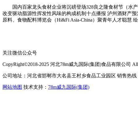
国内百家龙头食材企业将沉磅登场328良之隆食材节（水产
改变驱动脂源性挥发性风味的构成机制十点播报 泸州酒财产预营
原料、食物配料博览会（Hi&Fi Asia-China）聚青年人
关注微信公众号
CopyRight©2018-2025 河北78m威九国际(集团)食品有限公司 All Rig
公司地址：河北省邯郸市大名县王村乡食品工业园区 销售热线：400-
网站地图
技术支持：
78m威九国际(集团)