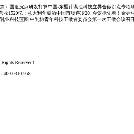
篇）国度沉点研发打算中国-东盟计谋性科技立异合做沉点专项
收1520亿；意大利葡萄酒中国市场遇冷20+会议抢先看！金标
才聪慧 绘乳业科技蓝图 中乳协青年科技工做者委员会第一次工做会议召
hts Reserved!
0310-958