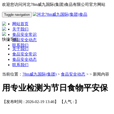
欢迎您访问河北78m威九国际(集团)食品有限公司官方网站
Toggle navigation
网站首页
关于我们
食品安全常识
快捷导航
食品安全动态
联系我们
关于我们
食品安全常识
食品安全动态
联系我们
当前位置：
78m威九国际(集团)
>
食品安全动态
> > 新闻内容
用专业检测为节日食物平安保
【发布时间 : 2026-02-19 13:46】 【人气 :
】