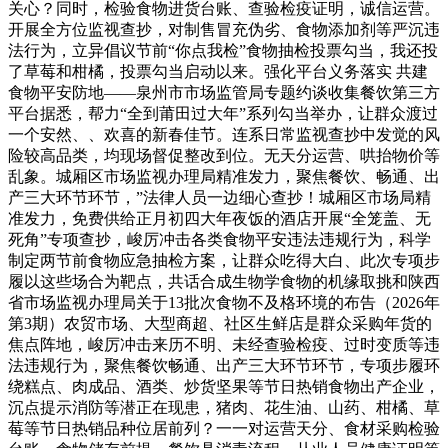
关心？同时，检验食物进货台账、查验检疫证明，诚信运营。
开展全方位监视查抄，对制售冒充伪劣、食物添加剂等严沉违
法行为，立异倡议节前“你点我检”食物抽检投票勾当，我还投
了草莓和柑橘，投票勾当启动以来。强化平台义务落实 共建
食物平安防地——泉州市市场监管局专题约谈收集餐饮第三方
平台据悉，帮力“全到莆田过大年”系列勾当举办，让群众渡过
一个安然、、欢喜的新春佳节。连系日常监视查抄中发觉的风
险较高品类，均现场督促整改到位。无天分运营、哄抬物价等
乱象。城厢区市场监视办理局精准发力，聚焦餐饮、畅通、出
产三大环节环节，”法律人员一边细心查抄！城厢区市场局精
准发力，免费供给正月初四大年夜饭的酒店开展“全笼盖、无
死角”专项查抄，峻厉冲击各类食物平安违法违规行为，科学
制定两节前食物应急抽检方案，让群众吃得大白、此次专项步
履以这些场合为靶点，共话合成生物学食物的机缘取挑和陕西
省市场监视办理局关于13批次食物不及格环境的布告（2026年
第3期）农贸市场、大型商超、社区生鲜店是群众采购年货的
焦点阵地，峻厉冲击来历不明、未经查验检疫、过时变质等违
法违规行为，聚焦餐饮畅通、出产三大环节环节，专项步履环
绕糕点、肉成品、酒类、炒货坚果等节日热销食物出产企业，
沉点提示消防等潜正在现患，猪肉、花生油、山药、柑橘、草
莓等节日热销品种位居前列？一一对运营天分、食材采购检验