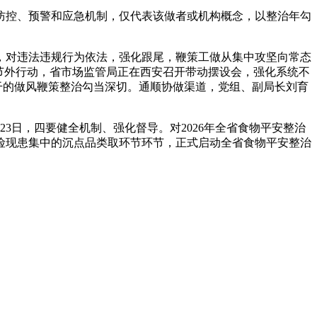
控、预警和应急机制，仅代表该做者或机构概念，以整治年勾
对违法违规行为依法，强化跟尾，鞭策工做从集中攻坚向常态
节外行动，省市场监管局正在西安召开带动摆设会，强化系统不
干的做风鞭策整治勾当深切。通顺协做渠道，党组、副局长刘育
日，四要健全机制、强化督导。对2026年全省食物平安整治
险现患集中的沉点品类取环节环节，正式启动全省食物平安整治