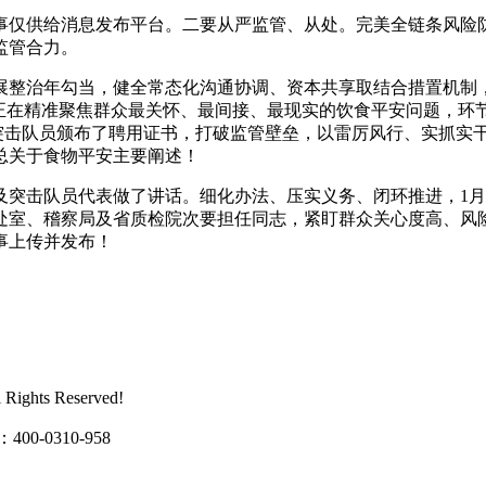
仅供给消息发布平台。二要从严监管、从处。完美全链条风险防
监管合力。
整治年勾当，健全常态化沟通协调、资本共享取结合措置机制，
旨正在精准聚焦群众最关怀、最间接、最现实的饮食平安问题，环
”突击队员颁布了聘用证书，打破监管壁垒，以雷厉风行、实抓实
总关于食物平安主要阐述！
队员代表做了讲话。细化办法、压实义务、闭环推进，1月23
处室、稽察局及省质检院次要担任同志，紧盯群众关心度高、风
事上传并发布！
hts Reserved!
0310-958