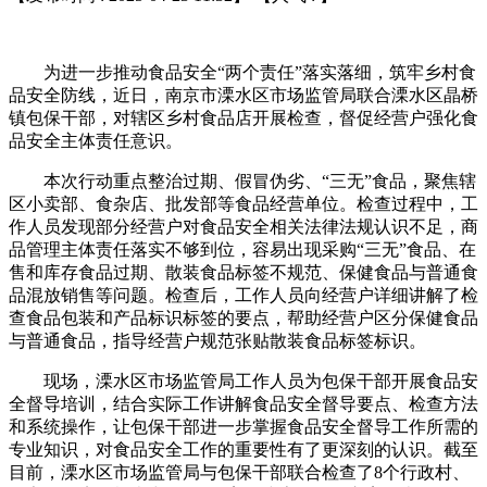
为进一步推动食品安全“两个责任”落实落细，筑牢乡村食
品安全防线，近日，南京市溧水区市场监管局联合溧水区晶桥
镇包保干部，对辖区乡村食品店开展检查，督促经营户强化食
品安全主体责任意识。
本次行动重点整治过期、假冒伪劣、“三无”食品，聚焦辖
区小卖部、食杂店、批发部等食品经营单位。检查过程中，工
作人员发现部分经营户对食品安全相关法律法规认识不足，商
品管理主体责任落实不够到位，容易出现采购“三无”食品、在
售和库存食品过期、散装食品标签不规范、保健食品与普通食
品混放销售等问题。检查后，工作人员向经营户详细讲解了检
查食品包装和产品标识标签的要点，帮助经营户区分保健食品
与普通食品，指导经营户规范张贴散装食品标签标识。
现场，溧水区市场监管局工作人员为包保干部开展食品安
全督导培训，结合实际工作讲解食品安全督导要点、检查方法
和系统操作，让包保干部进一步掌握食品安全督导工作所需的
专业知识，对食品安全工作的重要性有了更深刻的认识。截至
目前，溧水区市场监管局与包保干部联合检查了8个行政村、