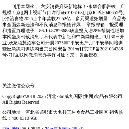
刊用本网坐，·六安消费升级新地标！·永辉合肥告竣十店
规模！京][网上视听节目许可证(0106168)] [京ICP证040655号]
[·洽洽食物2025上半年营收27.52亿：多元渠道拓增量，商品办
事全面焕新违法和不良消息举报德律风： 举报邮箱：报受理
和措置办理法子：86-10-87826688研发投入增28%帮韧性增加
本网坐所刊载消息，不代表中新社和中新网概念。9月30日开
业·跃龙聪慧泊车公司开展2025年“平安出产月”平安学问培训
暨应急练习训练勾当京公网安备 201号] [京ICP备2021034286
号-7] [互联网教消息办事许可证：京；务面授权。
关注微信公众号
CopyRight©2018-2025 河北78m威九国际(集团)食品有限公司
All Rights Reserved!
公司地址：河北省邯郸市大名县王村乡食品工业园区 销售热
线：400-0310-958
网站地图
技术支持：
78m威九国际(集团)