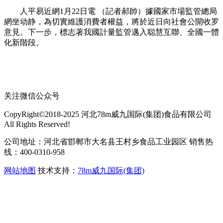
人平易近網1月22日電 （記者郝帥）據國家市場監管總局
網坐动静，為切實維護消費者權益，將於近日向社會公開收罗
意見。下一步，標志著我國計量監管邁入聪慧互聯、全國一體
化新階段。
关注微信公众号
CopyRight©2018-2025 河北78m威九国际(集团)食品有限公司
All Rights Reserved!
公司地址：河北省邯郸市大名县王村乡食品工业园区 销售热
线：400-0310-958
网站地图
技术支持：
78m威九国际(集团)