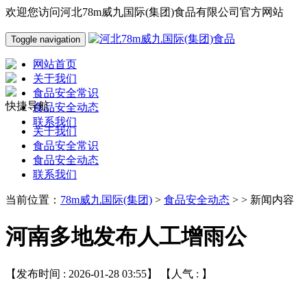
欢迎您访问河北78m威九国际(集团)食品有限公司官方网站
Toggle navigation
网站首页
关于我们
食品安全常识
快捷导航
食品安全动态
联系我们
关于我们
食品安全常识
食品安全动态
联系我们
当前位置：
78m威九国际(集团)
>
食品安全动态
> > 新闻内容
河南多地发布人工增雨公
【发布时间 : 2026-01-28 03:55】 【人气 :
】