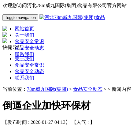
欢迎您访问河北78m威九国际(集团)食品有限公司官方网站
Toggle navigation
网站首页
关于我们
食品安全常识
快捷导航
食品安全动态
联系我们
关于我们
食品安全常识
食品安全动态
联系我们
当前位置：
78m威九国际(集团)
>
食品安全动态
> > 新闻内容
倒逼企业加快环保材
【发布时间 : 2026-01-27 04:13】 【人气 :
】