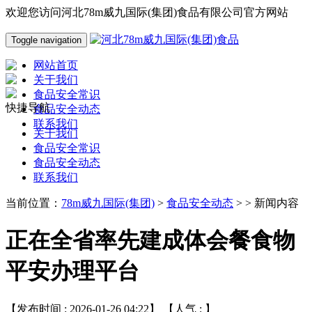
欢迎您访问河北78m威九国际(集团)食品有限公司官方网站
Toggle navigation
网站首页
关于我们
食品安全常识
快捷导航
食品安全动态
联系我们
关于我们
食品安全常识
食品安全动态
联系我们
当前位置：
78m威九国际(集团)
>
食品安全动态
> > 新闻内容
正在全省率先建成体会餐食物
平安办理平台
【发布时间 : 2026-01-26 04:22】 【人气 :
】