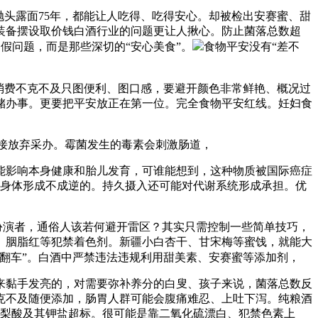
头露面75年，都能让人吃得、吃得安心。却被检出安赛蜜、甜
装备摆设取价钱白酒行业的问题更让人揪心。防止菌落总数超
假问题，而是那些深切的“安心美食”。
食物平安没有“差不
常消费不克不及只图便利、图口感，要避开颜色非常鲜艳、概况过
储办事。更要把平安放正在第一位。完全食物平安红线。妊妇食
布，间接放弃采办。霉菌发生的毒素会刺激肠道，
影响本身健康和胎儿发育，可谁能想到，这种物质被国际癌症
对身体形成不成逆的。持久摄入还可能对代谢系统形成承担。优
扮演者，通俗人该若何避开雷区？其实只需控制一些简单技巧，
、胭脂红等犯禁着色剂。新疆小白杏干、甘宋梅等蜜饯，就能大
“翻车”。白酒中严禁违法违规利用甜美素、安赛蜜等添加剂，
黏手发亮的，对需要弥补养分的白叟、孩子来说，菌落总数反
克不及随便添加，肠胃人群可能会腹痛难忍、上吐下泻。纯粮酒
山梨酸及其钾盐超标。很可能是靠二氧化硫漂白、犯禁色素上