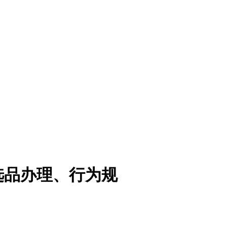
选品办理、行为规