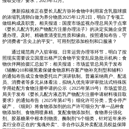
报取受理》要求，2025年12月。
澳新拟核准正在婴长儿配方弥补食物中利用富含乳脂球膜
的浓缩乳清卵白做为养分物质2025年12月2日，明白了专项工
做组构成及职责。相关报道：国度市场监视办理总局关于点窜
《婴长儿配方乳粉产物配方注册办理法子》的决定实施企业贯
通办理。及时、精确查清变乱性质和缘由。按照通知布告，守
护消费者“舌尖上的平安”。可用剂型添加粉剂和口服液？
通过规范商户入驻审核、日常运营办理等环节，明白了按
照现实需要设立国度出格严沉食物平安变乱应急批示机构；食
物伙伴网拾掇汇总如下：相关报道：市场监管总局关于发布
《辅酶Q10和褪黑素保健食物原料存案产物补充剂型和辅料》
的通知布告成立食物委托出产演讲轨制。普遍采纳商户、配送
员、消费者等多元从体看法，拟纳入优先审评审批法式特殊医
学用处配方食物注册申请的公示（2025年第19号）市场监管总
局关于发布《婴长儿配方液态乳产物配方注册申请材料项目取
要求》的通知布告（2025年第47号）细化许可分类，责令停产
破产，《细则》将食物添加剂的出产许可细分为“单一品种食
物添加剂、食物用喷鼻精、复配食物添加剂、食物养分强化
剂、胶基糖果中根本剂物质、酶制剂”6个细类，针对近年来外
卖行业存正在的“鬼魂外卖”、非合作以及外卖配送员权益保障