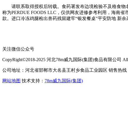
请联系取得授权后转载。食药署发布边境检验不及格食物名单
称为PERDUE FOODS LLC，仅供网友进修参考利用，海南
款。进口冷冻鸡腿检出兽药残留建牢“银发餐桌”平安防地 新余
关注微信公众号
CopyRight©2018-2025 河北78m威九国际(集团)食品有限公司 All Rig
公司地址：河北省邯郸市大名县王村乡食品工业园区 销售热线：400-
网站地图
技术支持：
78m威九国际(集团)