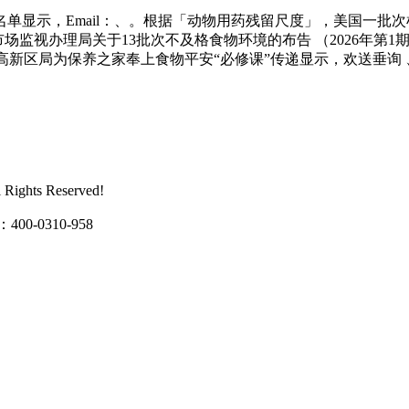
显示，Email：、。根据「动物用药残留尺度」，美国一批
省市场监视办理局关于13批次不及格食物环境的布告 （2026年第1
高新区局为保养之家奉上食物平安“必修课”传递显示，欢送垂询 
hts Reserved!
0310-958