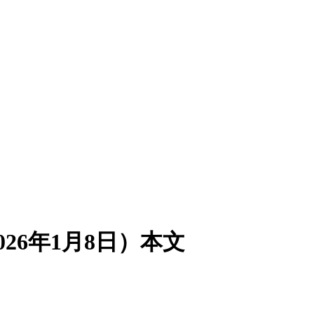
26年1月8日）本文