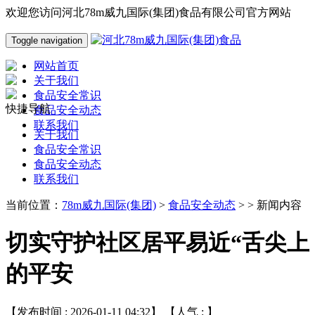
欢迎您访问河北78m威九国际(集团)食品有限公司官方网站
Toggle navigation
网站首页
关于我们
食品安全常识
快捷导航
食品安全动态
联系我们
关于我们
食品安全常识
食品安全动态
联系我们
当前位置：
78m威九国际(集团)
>
食品安全动态
> > 新闻内容
切实守护社区居平易近“舌尖上
的平安
【发布时间 : 2026-01-11 04:32】 【人气 :
】