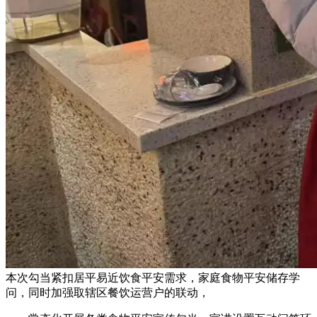
本次勾当紧扣居平易近饮食平安需求，家庭食物平安储存学
问，同时加强取辖区餐饮运营户的联动，