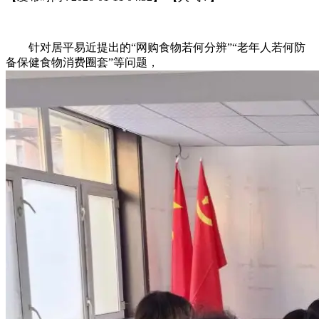
针对居平易近提出的“网购食物若何分辨”“老年人若何防
备保健食物消费圈套”等问题，