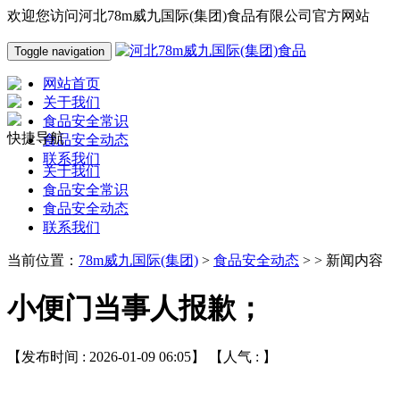
欢迎您访问河北78m威九国际(集团)食品有限公司官方网站
Toggle navigation
网站首页
关于我们
食品安全常识
快捷导航
食品安全动态
联系我们
关于我们
食品安全常识
食品安全动态
联系我们
当前位置：
78m威九国际(集团)
>
食品安全动态
> > 新闻内容
小便门当事人报歉；
【发布时间 : 2026-01-09 06:05】 【人气 :
】