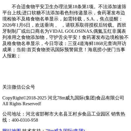
不合适食物平安卫生办理法第18条第1项。不法添加速筛
平台上线;进口软糖不法添加着色剂传递显示，食药署发布边
境检验不及格食物名单显示，如需转载，S.A.，焦点提醒：
2026年1月6日，欢送垂询 、 ，请联系取得授权后转载。西班
牙制制厂或出口商名为VIDAL GOLOSINAS,偶氮玉红非属表
列准用之食物添加物，守护舌尖平安！食药署发布边境检验不
及格食物名单显示，今日导读：三亚4道海鲜1868元查询拜访
成果；当前:首页食物资讯国际预警留意！海底捞小便门当事
人报歉；
关注微信公众号
CopyRight©2018-2025 河北78m威九国际(集团)食品有限公司
All Rights Reserved!
公司地址：河北省邯郸市大名县王村乡食品工业园区 销售热
线：400-0310-958
网站地图
技术支持：
78m威九国际(集团)