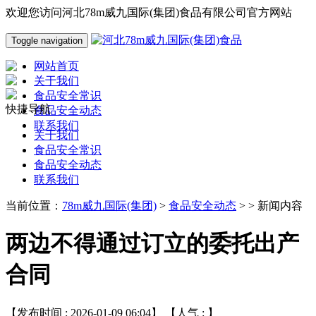
欢迎您访问河北78m威九国际(集团)食品有限公司官方网站
Toggle navigation
网站首页
关于我们
食品安全常识
快捷导航
食品安全动态
联系我们
关于我们
食品安全常识
食品安全动态
联系我们
当前位置：
78m威九国际(集团)
>
食品安全动态
> > 新闻内容
两边不得通过订立的委托出产
合同
【发布时间 : 2026-01-09 06:04】 【人气 :
】