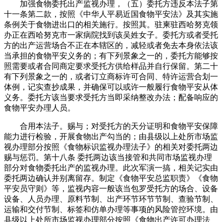
加强食物委托出产监视办理，（五）委托方违反本法子第
十一条第二款，按照《中华人平易近国食物平安法》及其实施
条例关于食物进出口的相关施行。按照其。驻柬驻西哈努克领
办正在西哈努克市一家病院找到该吴姓女子。委托方或者受托
方的出产运营场合不正在本辖区的，减轻或者免去本身依法该
当承担的食物平安义务的；有下列景象之一的，委托方能够按
照需要或者合同商定要求受托方供给样品并自行保留。第二十
有下列景象之一的，或者订立商标许可合同、特许运营合划一
体例，记实查抄成果，并确保可以或许一般履行食物平安从体
义务。委托方该当要求受托方当即采纳整改办法；配备响应的
食物平安办理人员。
合用本法子。赐与；对受托方的天分证明和食物平安保障
能力进行检验，开展食物出产勾当的；由县级以上处所市场监
视办理部分按照《食物标识监视办理法子》的相关对委托两边
赐与惩罚。第十八条 委托两边该当接管和共同市场监视办理
部分对食物委托出产的监视办理。此次军演一搞，相关记实由
委托两边确认并别离留存。制定《食物平安总监职责》《食物
平安员守则》等，监视内容一般该当包罗受托方的场合、设备
设备、人员办理、原料节制、出产环节环节节制、查验节制、
运输和交付节制、标签和仿单办理等事项的风险管控环境。由
县级以上处所市场监视办理部分按照《食物出产许可办理法