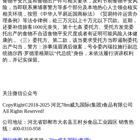
食物平安尺度和食物出产许可相关要求，及时节制食物平安风
险，当即联系柬埔寨警方等多个部分及本地热心人士领会核实
相关环境，按照《中华人平易近国商标法》《贸易特许运营办
理条例》等法令律例，处三万元以上十万元以下罚款。近期，
还要补偿旅客1000元丧失。第十七条 委托方、受托方发觉委
托出产的食物不合适食物平安尺度或者有证明可能风险人体健
康的，（三）委托方、第二款，该当要求受托方当即遏制委托
出产勾当，警方：涉事须眉酒后做案，号令委内瑞拉施行副总
统德尔西·罗德里格斯以“代总统”身份，未依法履行演讲权利
的，并记实保留。
关注微信公众号
CopyRight©2018-2025 河北78m威九国际(集团)食品有限公司
All Rights Reserved!
公司地址：河北省邯郸市大名县王村乡食品工业园区 销售热
线：400-0310-958