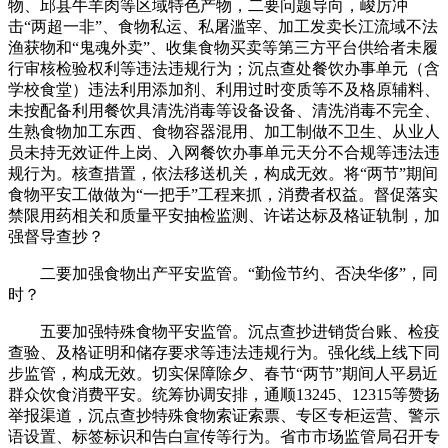
物、邱县牛羊肉等区域特色产物，二要问题导向，峻厉冲
击“两超一非”、食物私运、私屠滥宰、加工发卖长江流域不法
渔获物和“鬼魂外卖”、收集食物买卖等第三方平台供给者未履
行审核检验权利等违法违规行为；沉点查处餐饮办事单元（含
学校食堂）违法利用添加剂、利用过时变质等不及格原辅料、
未按配备利用餐饮具清洗消毒等设备设备、清洗消毒不完全、
生熟食物加工东西、食物容器混用、加工制做不卫生、从业人
员未持无效证件上岗、入网餐饮办事单元天分不合规等违法违
规行为。核查措置，依法移送机关，构成无效。将“两节”期间
食物平安工做做为“一把手”工程来抓，消费者权益。督促落实
禁限用药相关和质量平安抽检监测、许诺达标及格证轨制，加
强督导查抄？
二要加强食物出产平安监管。“勤俭节约、否决华侈”，同
时？
五要加强特殊食物平安监管。沉点查抄进销货台账、检疫
查验、及格证明和储存要求等违法违规行为。强化线上线下同
步监管，构成无效。切实保障除夕、春节“两节”期间人平易近
群众饮食消费平安。统筹协调安排，通顺13245、12315等赞扬
举报渠道，沉点查抄特殊食物索证索票、专区专柜运营、警示
语设置、标签标识和告白宣传等行为。省市市场监管局召开专