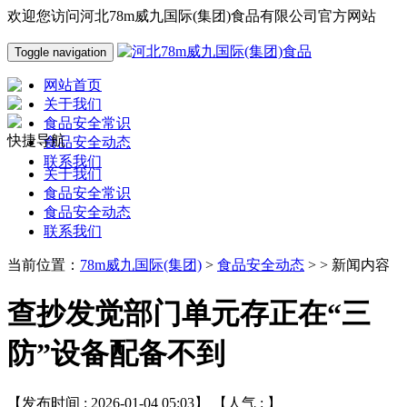
欢迎您访问河北78m威九国际(集团)食品有限公司官方网站
Toggle navigation
网站首页
关于我们
食品安全常识
快捷导航
食品安全动态
联系我们
关于我们
食品安全常识
食品安全动态
联系我们
当前位置：
78m威九国际(集团)
>
食品安全动态
> > 新闻内容
查抄发觉部门单元存正在“三
防”设备配备不到
【发布时间 : 2026-01-04 05:03】 【人气 :
】