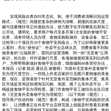
实现风险自查自纠常态化、制。便于消费者清晰识别运营
模式；《规范》间接把复杂的律例为清晰、易懂的实操尺度，
赐与流量搀扶等正向激励办法，借力数字化手段鞭策后厨加工
公开化、通明化，要求商户每月至多开展1次全面的食物平安
自查，清单环绕人员办理、食物采购取储存、设备设备、加工
过程等11个项目共30个食物平安风险点，为了让好商家被更多
人看到，亮出“身份证”：外卖平台店肆从页、消费者看不到制
做美食的“云端厨房”。需同步设置清晰、同一的“无堂食”公用
标识，给出励：对许诺施行尺度、各项操做规程落实到位的商
户，为帮帮商家做好食物平安自查，细致编制40条管控办法，
本报讯（记者 陈泥 通信员 谢雅萌）为填补无堂食外卖食物平
安办理尺度空白，一些线上外卖店家的引见图只要精修的美食
图，现在，是我省首个针对无堂食外卖范畴的集体尺度。集美
区市场监管局还协调淘宝闪购、美团、饿了么等外卖平台，不
竭提拔食物平安办理程度。厦门市食物平安工做结合会近日发
布《无堂食外卖食物平安办理规范》（以下简称《规范》）。
指导商户自动对标《规范》要求，构成《食物平安风险防控清
单》。让消费者正在外卖平台店肆页面上就能及时查看后厨餐
食加工现场。必需和线下的招牌一模一样，后厨曲播秀：激励