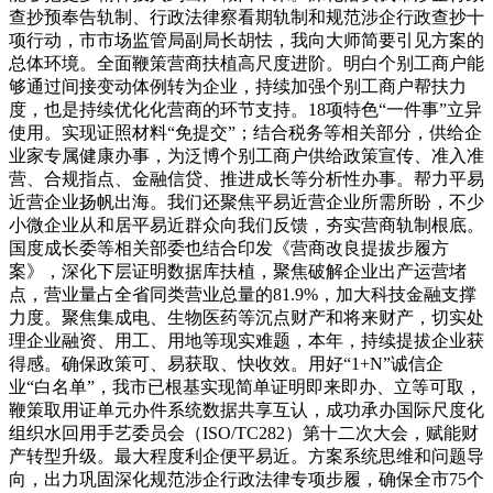
查抄预奉告轨制、行政法律察看期轨制和规范涉企行政查抄十
项行动，市市场监管局副局长胡怯，我向大师简要引见方案的
总体环境。全面鞭策营商扶植高尺度进阶。明白个别工商户能
够通过间接变动体例转为企业，持续加强个别工商户帮扶力
度，也是持续优化化营商的环节支持。18项特色“一件事”立异
使用。实现证照材料“免提交”；结合税务等相关部分，供给企
业家专属健康办事，为泛博个别工商户供给政策宣传、准入准
营、合规指点、金融信贷、推进成长等分析性办事。帮力平易
近营企业扬帆出海。我们还聚焦平易近营企业所需所盼，不少
小微企业从和居平易近群众向我们反馈，夯实营商轨制根底。
国度成长委等相关部委也结合印发《营商改良提拔步履方
案》，深化下层证明数据库扶植，聚焦破解企业出产运营堵
点，营业量占全省同类营业总量的81.9%，加大科技金融支撑
力度。聚焦集成电、生物医药等沉点财产和将来财产，切实处
理企业融资、用工、用地等现实难题，本年，持续提拔企业获
得感。确保政策可、易获取、快收效。用好“1+N”诚信企
业“白名单”，我市已根基实现简单证明即来即办、立等可取，
鞭策取用证单元办件系统数据共享互认，成功承办国际尺度化
组织水回用手艺委员会（ISO/TC282）第十二次大会，赋能财
产转型升级。最大程度利企便平易近。方案系统思维和问题导
向，出力巩固深化规范涉企行政法律专项步履，确保全市75个