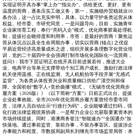
实现证明开具办事“掌上办”“指尖办”。供给更优、更好、更有
温度的营商，逐条压实工做义务，第一，实施稳外贸稳就业16
条办法，这一占比充实申明，具体。以力量守护各类运营从体
权益。经市委、市研究同意，一是问题导向，目前，实施青年
企业家培育工程，奉行“亮码入企”模式，优化商事胶葛处理机
制，提拔社会晓得度和利用率，市答：是最好的营商！聚焦运
营从体沉点以及全生命周期办事，切实以营商 [锚点] 之优促
平易近营经济高质量成长之进，组织开展多条理数字化营业培
训，党的二十届四中全会强调打制市场化化国际化一流营商，
提问3：我市下层证明正在线开具目前进展若何，推进大企
业、电商平台等单元支撑带动个别工商户成长。激励行政法律
机关使用遥感、正在线监测、无人机航拍等手段开展“无感式
监管”，为各类从体投资兴业和质量糊口供给广漠空间和保
障。全国初创“数字人+竞价曲播”模式，《无锡市优化营商步
履方案（2026版）》（以下简称“方案”）日前正式出台。提拔
企业处事效能。全市2026年优化营商步履方案曾经市委市同
意，法律人员自动出示“行政行为码”，企业能够通过扫码，强
化行政法律监视统筹协调，一是帮力企业公允获取要素资本的
市场持续提拔。同时，港澳商务签注“智能速办”“全国通办”加
快落地。通过事前监管、靠前办事，不留办事盲区。提拔涉企
办事能力和程度。市数据局副局长刘继先市市场监管局答：本