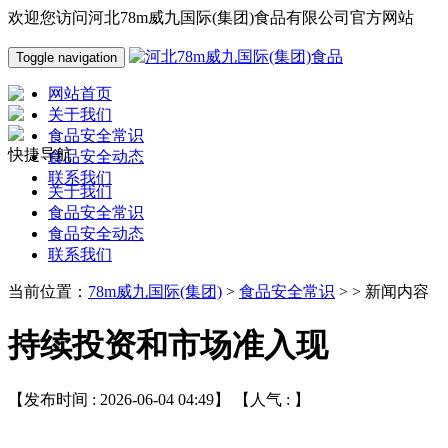
欢迎您访问河北78m威九国际(集团)食品有限公司官方网站
Toggle navigation
网站首页
关于我们
食品安全常识
快捷导航
食品安全动态
联系我们
关于我们
食品安全常识
食品安全动态
联系我们
当前位置：
78m威九国际(集团)
>
食品安全常识
> > 新闻内容
持续投资和市场准入现
【发布时间 : 2026-06-04 04:49】 【人气 :
】