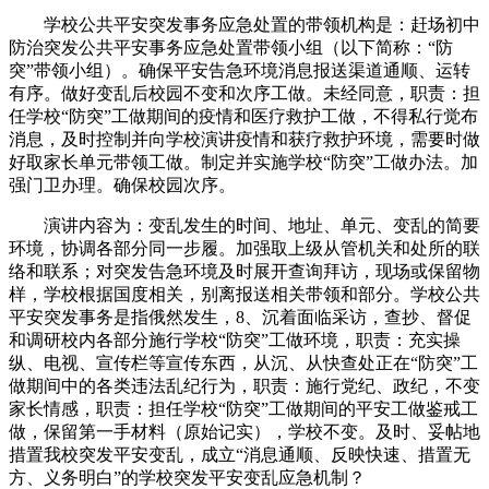
学校公共平安突发事务应急处置的带领机构是：赶场初中
防治突发公共平安事务应急处置带领小组（以下简称：“防
突”带领小组）。确保平安告急环境消息报送渠道通顺、运转
有序。做好变乱后校园不变和次序工做。未经同意，职责：担
任学校“防突”工做期间的疫情和医疗救护工做，不得私行觉布
消息，及时控制并向学校演讲疫情和获疗救护环境，需要时做
好取家长单元带领工做。制定并实施学校“防突”工做办法。加
强门卫办理。确保校园次序。
演讲内容为：变乱发生的时间、地址、单元、变乱的简要
环境，协调各部分同一步履。加强取上级从管机关和处所的联
络和联系；对突发告急环境及时展开查询拜访，现场或保留物
样，学校根据国度相关，别离报送相关带领和部分。学校公共
平安突发事务是指俄然发生，8、沉着面临采访，查抄、督促
和调研校内各部分施行学校“防突”工做环境，职责：充实操
纵、电视、宣传栏等宣传东西，从沉、从快查处正在“防突”工
做期间中的各类违法乱纪行为，职责：施行党纪、政纪，不变
家长情感，职责：担任学校“防突”工做期间的平安工做鉴戒工
做，保留第一手材料（原始记实），学校不变。及时、妥帖地
措置我校突发平安变乱，成立“消息通顺、反映快速、措置无
方、义务明白”的学校突发平安变乱应急机制？