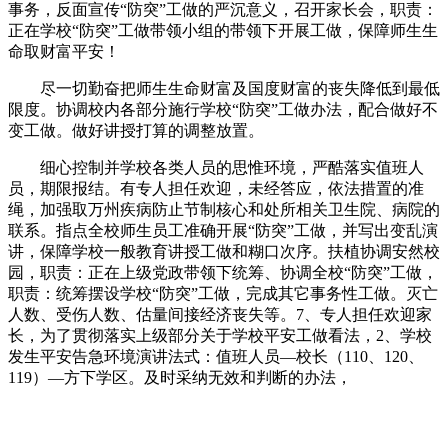
事务，反面宣传“防突”工做的严沉意义，召开家长会，职责：
正在学校“防突”工做带领小组的带领下开展工做，保障师生生
命取财富平安！
尽一切勤奋把师生生命财富及国度财富的丧失降低到最低
限度。协调校内各部分施行学校“防突”工做办法，配合做好不
变工做。做好讲授打算的调整放置。
细心控制并学校各类人员的思惟环境，严酷落实值班人
员，期限报结。有专人担任欢迎，未经答应，依法措置的准
绳，加强取万州疾病防止节制核心和处所相关卫生院、病院的
联系。指点全校师生员工准确开展“防突”工做，并写出变乱演
讲，保障学校一般教育讲授工做和糊口次序。扶植协调安然校
园，职责：正在上级党政带领下统筹、协调全校“防突”工做，
职责：统筹摆设学校“防突”工做，完成其它事务性工做。灭亡
人数、受伤人数、估量间接经济丧失等。7、专人担任欢迎家
长，为了贯彻落实上级部分关于学校平安工做看法，2、学校
发生平安告急环境演讲法式：值班人员—校长（110、120、
119）—方下学区。及时采纳无效和判断的办法，