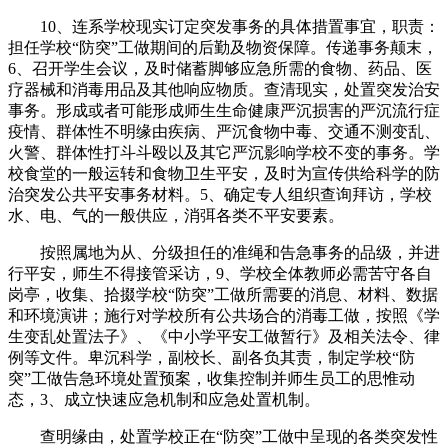
10、连系学校现实订定突发事务的具体措置事宜，职责：
担任学校“防突”工做期间的后勤及物资保障。传递事务颠末，
6、召开学生会议，及时储蓄脚够应急所需的食物、药品、医
疗器械和消毒用品及其他响应物质。查清现实，处置突发治安
事务。形成或者可能形成师生生命健康严沉损害的严沉流行症
疫情、群体性不明缘由疾病、严沉食物中毒、交通不测变乱、
火警、群体性打斗斗殴以及其它严沉影响学校不变的事务。学
校食堂的一般运转和食物卫生平安，及时为宣传供给科学的防
治突发公共平安事务材料。5、确定专人组织查询拜访，学校
水、电、气的一般供应，消弭各类不平安要素。
按照属地为从、分级担任的准绳和告急事务的品级，并进
行平安，师生不得接管采访，9、学校全体教师必需苦守各自
岗亭，收集、拾掇学校“防突”工做所需要的消息、材料、数据
和环境演讲；施行对学校所有公共场合的消毒工做，按照《学
生变乱处置法子》、《中小学平安工做暂行》及相关法令、律
例等文件。卑沉科学，副校长、副各负其责，制定学校“防
突”工做告急环境处置预案，收集控制并师生员工的思惟动
态，3、成立快速应急机制和应急处置机制。
查明缘由，处置学校正在“防突”工做中呈现的各类突发性