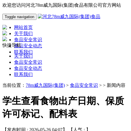
欢迎您访问河北78m威九国际(集团)食品有限公司官方网站
Toggle navigation
网站首页
关于我们
食品安全常识
快捷导航
食品安全动态
联系我们
关于我们
食品安全常识
食品安全动态
联系我们
当前位置：
78m威九国际(集团)
>
食品安全常识
> > 新闻内容
学生查看食物出产日期、保质
许可标记、配料表
【发布时间 : 2026-05-26 04:07】 【人气 :
】